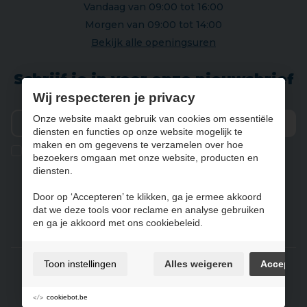
Vandaag van 09:00 tot 16:00
Morgen van 09:00 tot 14:00
Bekijk alle openingsuren
Schrijf je in voor onze nieuwsbrief
Wij respecteren je privacy
Onze website maakt gebruik van cookies om essentiële
diensten en functies op onze website mogelijk te
Verz
maken en om gegevens te verzamelen over hoe
Ik geef de toestemming om mijn gegevens te bewaren en
bezoekers omgaan met onze website, producten en
verwerken zoals aangegeven in onze
privacy statement
. *
diensten.
Door op ‘Accepteren’ te klikken, ga je ermee akkoord
dat we deze tools voor reclame en analyse gebruiken
NL
FR
DE
EN
en ga je akkoord met ons cookiebeleid.
Gebruiksvoorwaarden & privacybeleid
Toon instellingen
Alles weigeren
Accepter
Cookie policy
Cookie voorkeuren
cookiebot.be
Sitemap