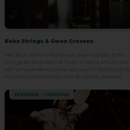
Boho Strings & Gwen Cresens
Met
Bach Works in Mysterious Ways
nodigen Boho
Strings en accordeonist Gwen Cresens ons uit voor
een verrassende muzikale reis, waarin Bachs tijdloz
concerti samensmelten met de warme, bezielde
klank van de accordeon.De muziek die wij vandaag
als ‘klassiek repertoire’ beschouwen, was in Bachs
25/09/2026 - 27/09/2026
eigen praktijk allesbehalve statisch. Hij herwerkte
voortdurend zijn eigen composities, paste ze aan
voor nieuwe bezettingen, herschreef en verfijnde.
Muziek was voor hem geen museumstuk, maar
levend materiaal. Dat maakt de stap naar een