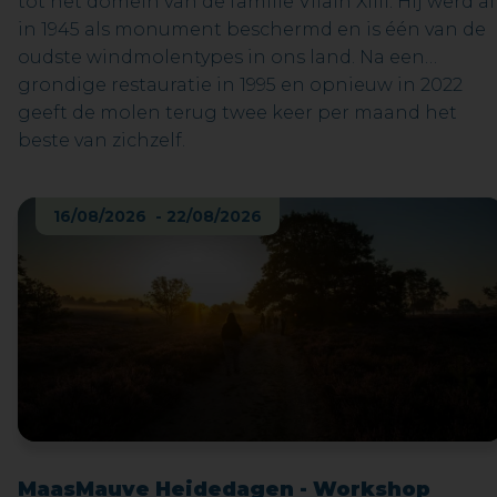
tot het domein van de familie Vilain XIIII. Hij werd al
in 1945 als monument beschermd en is één van de
oudste windmolentypes in ons land. Na een
grondige restauratie in 1995 en opnieuw in 2022
geeft de molen terug twee keer per maand het
beste van zichzelf.
16/08/2026 - 22/08/2026
MaasMauve Heidedagen - Workshop