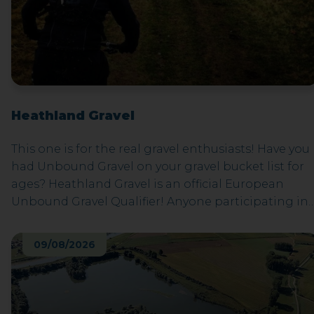
Heathland Gravel
This one is for the real gravel enthusiasts! Have you
had Unbound Gravel on your gravel bucket list for
ages? Heathland Gravel is an official European
Unbound Gravel Qualifier! Anyone participating in
the 160-km ride might soon be planning a Kansas
trip, because 50 coins for Unbound Gravel 2027 are
09/08/2026
to be claimed based on performance and lottery.
Just looking for a gravel weekend with friends?
Check out our 110 and 70 km routes. See you in 2026
in Maasmechelen for the third edition! Deze tocht