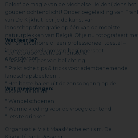
Beleef de magie van de Mechelse Heide tijdens het
gouden ochtendlicht! Onder begeleiding van Fran
van De Kijkhut leer je de kunst van
landschapsfotografie op één van de mooiste
natuurplekken van België. Of je nu fotografeert me
Wat leer je?
een smartphone of een professioneel toestel –
iedereen is welkom: van beginners tot
° Je foto doordacht samenstellen
gevorderden.
° Basisprincipes van belichting
° Praktische tips & tricks voor adembenemende
landschapsbeelden
° Het beste halen uit de zonsopgang op de
Wat meebrengen:
bloeiende heide
° Wandelschoenen
° Warme kleding voor de vroege ochtend
° Iets te drinken
Organisatie: Visit MaasMechelen i.s.m. De
Kijkhut/Frank Resseler