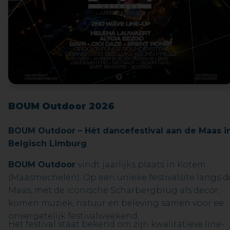
gebruiken.
BOUM Outdoor 2026
BOUM Outdoor – Hét dancefestival aan de Maas i
Belgisch Limburg
BOUM Outdoor
vindt jaarlijks plaats in Kotem
(Maasmechelen). Op een unieke festivalsite langs d
Maas, met de iconische Scharbergbrug als decor,
komen muziek, natuur en beleving samen voor een
onvergetelijk festivalweekend.
Het festival staat bekend om zijn kwalitatieve line-