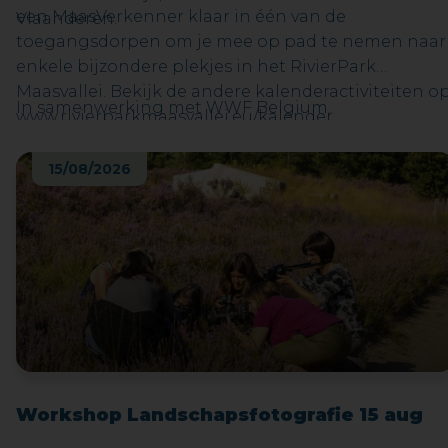
een MaasVerkenner klaar in één van de
Vlaanderen.
toegangsdorpen om je mee op pad te nemen naar
enkele bijzondere plekjes in het RivierPark
Maasvallei. Bekijk de andere kalenderactiviteiten o
In samenwerking met WWF Belgium.
www.rivierparkmaasvallei.eu/kalender
15/08/2026
Workshop Landschapsfotografie 15 aug