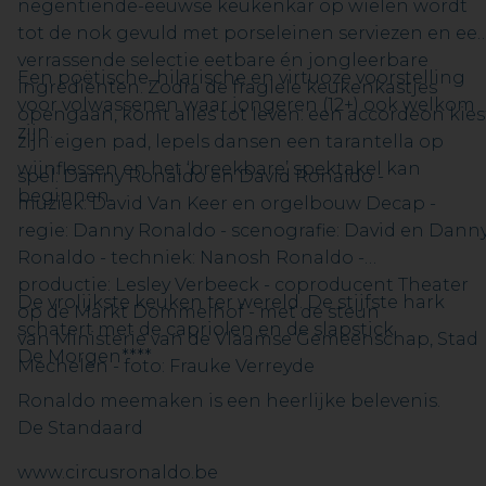
negentiende-eeuwse keukenkar op wielen wordt
tot de nok gevuld met porseleinen serviezen en ee
verrassende selectie eetbare én jongleerbare
Een poëtische, hilarische en virtuoze voorstelling
ingrediënten. Zodra de fragiele keukenkastjes
voor volwassenen waar jongeren (12+) ook welkom
opengaan, komt alles tot leven: een accordeon kies
zijn.
zijn eigen pad, lepels dansen een tarantella op
wijnflessen en het ‘breekbare’ spektakel kan
spel: Danny Ronaldo en David Ronaldo -
beginnen.
muziek: David Van Keer en orgelbouw Decap -
regie: Danny Ronaldo - scenografie: David en Dann
Ronaldo - techniek: Nanosh Ronaldo -
productie: Lesley Verbeeck - coproducent Theater
De vrolijkste keuken ter wereld. De stijfste hark
op de Markt Dommelhof - met de steun
schatert met de capriolen en de slapstick.
van Ministerie van de Vlaamse Gemeenschap, Stad
De Morgen****
Mechelen - foto: Frauke Verreyde
Ronaldo meemaken is een heerlijke belevenis.
De Standaard
www.circusronaldo.be