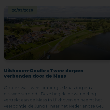
Maasmechelen – ‘zijn’ Maasmechelen.In zijn meest
persoonlijke voorstelling tot nu toe gaat Alex op
20/09/2026
zoek naar helden. Vindt hij in deze duistere tijden
van oorlog, polarisatie, superhelden moeheid en
kneedbare waarheid nog iemand die wil strijden
voor de (echte) waarheid en rechtvaardigheid? Is hi
zelf in staat om die held te zijn? Of zijn er werkelijk
NO MORE HEROES?Bestel je tickets voor deze
exclusieve try-out nu!
Uikhoven-Geulle : Twee dorpen
verbonden door de Maas
Ontdek wat twee Limburgse Maasdorpen al
eeuwen verbindt. Deze begeleide wandeling
vertrekt aan de Maas in Uikhoven en neemt het
veerpontje 'de Jung II' naar het Nederlandse Geulle