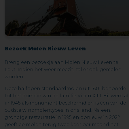
Bezoek Molen Nieuw Leven
Breng een bezoekje aan Molen Nieuw Leven te
Leut. Indien het weer meezit, zal er ook gemalen
worden.
Deze halfopen standaardmolen uit 1801 behoorde
tot het domein van de familie Vilain XIIII. Hij werd al
in 1945 als monument beschermd en is één van de
oudste windmolentypes in ons land. Na een
grondige restauratie in 1995 en opnieuw in 2022
geeft de molen terug twee keer per maand het