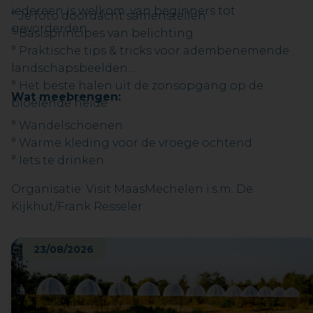
iedereen is welkom: van beginners tot
° Je foto doordacht samenstellen
gevorderden.
° Basisprincipes van belichting
° Praktische tips & tricks voor adembenemende
landschapsbeelden
° Het beste halen uit de zonsopgang op de
Wat meebrengen:
bloeiende heide
° Wandelschoenen
° Warme kleding voor de vroege ochtend
° Iets te drinken
Organisatie: Visit MaasMechelen i.s.m. De
Kijkhut/Frank Resseler
23/08/2026