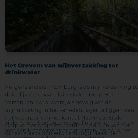
Het Greven: van mijnverzakking tot
drinkwater
Nergens anders in Limburg is de mijnverzakking z
duidelijk zichtbaar als in Eisden-Dorp. Het
‘verzonken’ dorp kwam, als gevolg van de
mijnuitbating in het verleden, lager te liggen dan
het waterpeil van het kanaal. Naarmate Eisden-
Tijdens deze boeiende wandeling verken je samen
Dorp verder wegzakte, werden de dijken van het
met een Maasverkenner het verzonken dorp, het
kanaal steeds opnieuw verhoogd. Naast de