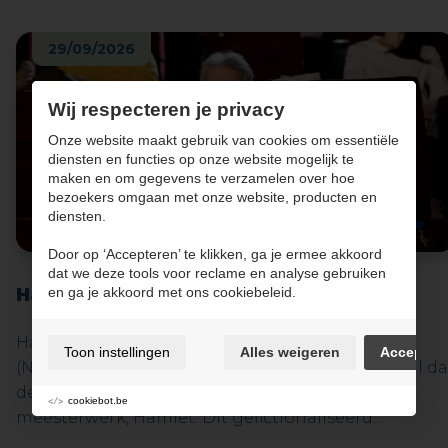
29/09/2026
Wij respecteren je privacy
Onze website maakt gebruik van cookies om essentiële
diensten en functies op onze website mogelijk te
maken en om gegevens te verzamelen over hoe
bezoekers omgaan met onze website, producten en
diensten.
Door op ‘Accepteren’ te klikken, ga je ermee akkoord
dat we deze tools voor reclame en analyse gebruiken
Hamnet - Cinématinee
en ga je akkoord met ons cookiebeleid.
Hamnet, de nieuwste film van Chloé Zhao
Toon instellingen
Alles weigeren
Accepter
(Nomadland) vertelt het krachtige liefdesverhaal da
de inspiratiebron was voor Shakespeares
cookiebot.be
meesterwerk, Hamlet. Dit gefictionaliseerd
historisch drama neemt ons mee naar Stratford-