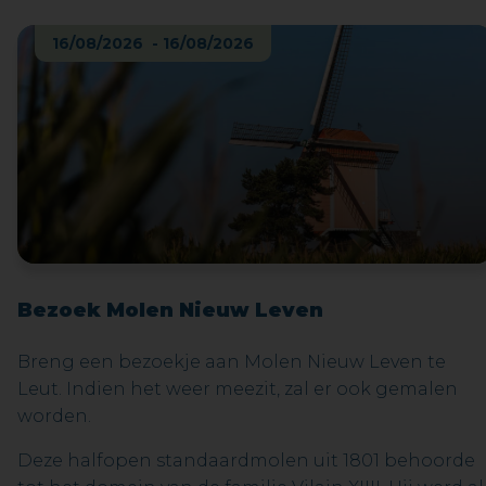
daarbij leuke wee: waar ze voorkomen, de culinaire
en geneeskrachtige eigenschappen, het
16/08/2026 - 16/08/2026
volksgebruik, … Denk maar aan de jeneverbes die
van oudsher gebruikt werd om de jenever op smaa
te brengen… en waar ook deze drank zijn naam aa
ontleend. Bij de proevertjes zitten typische
streekproducten zoals het Nationaal Park likeur,
keisnoepjes… Niet alle proevertjes zijn geschikt voo
kinderen.
Bezoek Molen Nieuw Leven
Breng een bezoekje aan Molen Nieuw Leven te
Leut. Indien het weer meezit, zal er ook gemalen
worden.
Deze halfopen standaardmolen uit 1801 behoorde