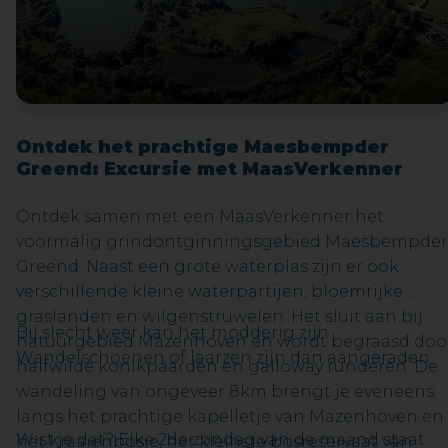
is ook geschikt voor G-sporters met een
mountainbike.
Ontdek het prachtige Maesbempder
Greend: Excursie met MaasVerkenner
Ontdek samen met een MaasVerkenner het
voormalig grindontginningsgebied Maesbempder
Greend. Naast een grote waterplas zijn er ook
verschillende kleine waterpartijen, bloemrijke
graslanden en wilgenstruwelen. Het sluit aan bij
Bij slecht weer kan het modderig zijn.
natuurgebied Mazenhoven en wordt begraasd doo
Wandelschoenen of laarzen zijn dan aangeraden.
halfwilde konikpaarden en galloway runderen. De
wandeling van ongeveer 8km brengt je eveneens
langs het prachtige kapelletje van Mazenhoven en
Wist je dat? Elke 2de zondag van de maand staat
het Kraaienbosje, het kleinste bosreservaat van