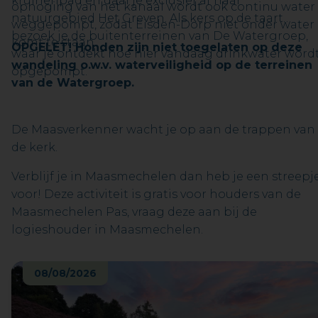
kruinenpad en daal je exclusief af naar
ophoging van het kanaal wordt ook continu water
natuurgebied Het Greven. Als kers op de taart
weggepompt, zodat Eisden-Dorp niet onder water
bezoek je de buitenterreinen van De Watergroep,
komt te staan.
OPGELET! Honden zijn niet toegelaten op deze
waar je ontdekt hoe hier vandaag drinkwater word
wandeling o.w.v. waterveiligheid op de terreinen
opgepompt.
van de Watergroep.
De Maasverkenner wacht je op aan de trappen van
de kerk.
Verblijf je in Maasmechelen dan heb je een streepj
voor! Deze activiteit is gratis voor houders van de
Maasmechelen Pas, vraag deze aan bij de
logieshouder in Maasmechelen.
08/08/2026