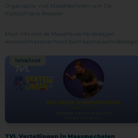
Organisatie: Visit MaasMechelen i.s.m. De
Kijkhut/Frank Resseler
Meer info over de MaasMauve Heidedagen:
www.visitmaasmechelen.be/maasmauveheidedage
19/08/2026
TVL Vertellingen in Maasmechelen