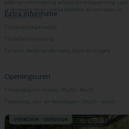
plek van ontmoeting, arbeid en ontspanning. Laat
je verrassen door unieke beelden en verhalen uit
Extra informatie
Maasmechelen.
° rolstoeltoegankelijk
° toiletten aanwezig
° 4 talen: Nederlands, Frans, Duits en Engels
Openingsuren
° maandag t/m vrijdag: 09u00 - 16u00
° zaterdag, zon- en feestdagen: 09u00 - 14u00
07/08/2026 - 25/10/2026