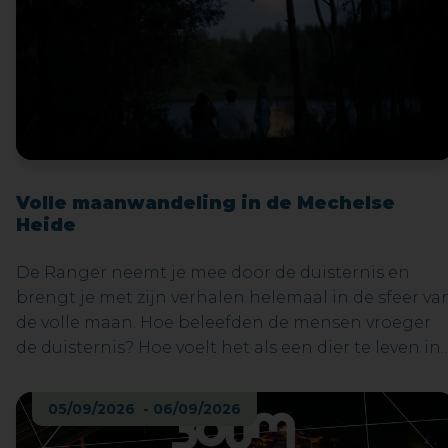
Volle maanwandeling in de Mechelse
Heide
De Ranger neemt je mee door de duisternis en
brengt je met zijn verhalen helemaal in de sfeer va
de volle maan. Hoe beleefden de mensen vroeger
de duisternis? Hoe voelt het als een dier te leven in
de nacht? Welke vreemde geluiden kan je ’s nachts
horen? Deze en vele andere vragen worden
05/09/2026 - 06/09/2026
beantwoord op de wandeling. Een zaklantaarn
mag je meenemen, maar slechts in noodgevallen