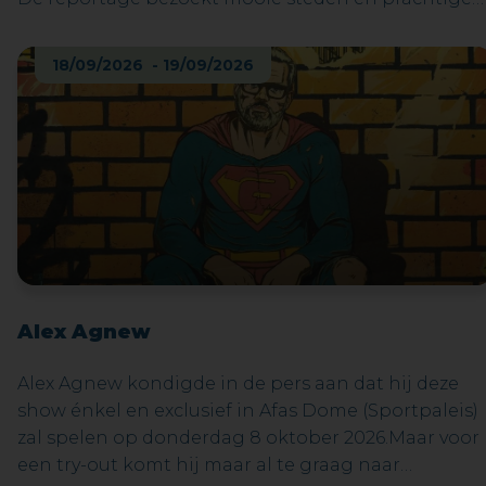
natuurgebieden. Slovenië is het meest westelijke
deel van het voormalige Joegoslavië. Het
18/09/2026 - 19/09/2026
combineert de grootsheid van de Alpen met de
charme van de Adriatische kust. Het betovert
bezoekers met zijn wondermooie natuur, rijke
cultuur en sfeervolle steden.
Alex Agnew
Alex Agnew kondigde in de pers aan dat hij deze
show énkel en exclusief in Afas Dome (Sportpaleis)
zal spelen op donderdag 8 oktober 2026.Maar voor
een try-out komt hij maar al te graag naar