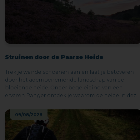
Struinen door de Paarse Heide
Trek je wandelschoenen aan en laat je betoveren
door het adembenemende landschap van de
bloeiende heide. Onder begeleiding van een
ervaren Ranger ontdek je waarom de heide in deze
tijd van het jaar zo'n spectaculair kleurenpalet
toont. Leer over de unieke planten en dieren die
09/08/2026
hier leven en ervaar de rust en schoonheid van de
Mechelse heide.