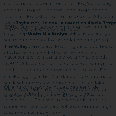
up met nationale en internationale dj's en brengt
een mix van gevestigde waarden en opkomend
talent uit de elektronische muziekscene. Artiesten
zoals
Joyhauser, Helena Lauwaert en Alycia Bezg
BOUM Outdoor neemt je mee langs twee unieke
maken deel uit van de 2026 line-up.
stages. Op
Under the Bridge
beleef je de energie
van techno en hard house onder de brug, terwijl
The Valley
een sfeervolle setting biedt voor house,
afro house en melodic house aan de Maas.
Naast een sterke muzikale programmatie biedt
BOUM Outdoor een complete festivalervaring met
foodtrucks, bars en een warme festivalsfeer. De
unieke ligging in het Maasland en de combinatie
van kwalitatieve elektronische muziek en lokale
Of je nu komt voor de muziek, de sfeer of de
verbondenheid maken BOUM Outdoor tot een
bijzondere locatie: BOUM Outdoor brengt
vaste waarde binnen de Belgische dancescene.
bezoekers uit Belgisch en Nederlands Limburg
samen voor een weekend vol beats, ontmoeting en
onvergetelijke momenten.