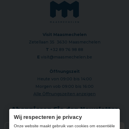
Visit Maasmechelen
Zetellaan 35 3630 Maasmechelen
T
+32 89 76 98 88
E
visit@maasmechelen.be
Öffnungszeit
Heute von 09:00 bis 14:00
Morgen vob 09:00 bis 16:00
Alle Öffnungszeiten anzeigen
Abonnieren Sie den Newsletter
Wij respecteren je privacy
Onze website maakt gebruik van cookies om essentiële