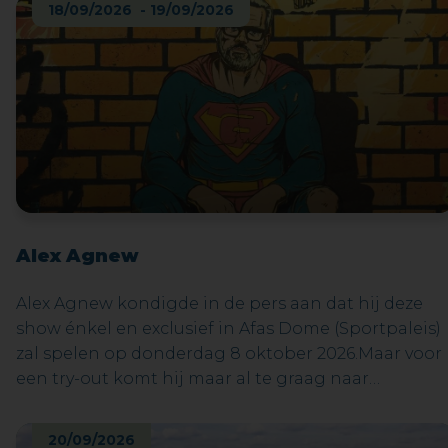
18/09/2026 - 19/09/2026
combineert de grootsheid van de Alpen met de
charme van de Adriatische kust. Het betovert
bezoekers met zijn wondermooie natuur, rijke
cultuur en sfeervolle steden.
Alex Agnew
Alex Agnew kondigde in de pers aan dat hij deze
show énkel en exclusief in Afas Dome (Sportpaleis)
zal spelen op donderdag 8 oktober 2026.Maar voor
een try-out komt hij maar al te graag naar
Maasmechelen – ‘zijn’ Maasmechelen.In zijn meest
persoonlijke voorstelling tot nu toe gaat Alex op
20/09/2026