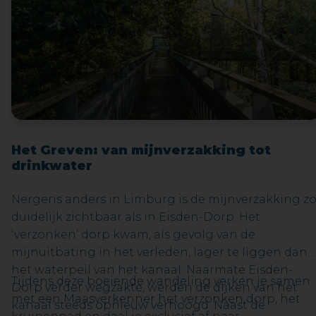
Het Greven: van mijnverzakking tot
drinkwater
Nergens anders in Limburg is de mijnverzakking z
duidelijk zichtbaar als in Eisden-Dorp. Het
‘verzonken’ dorp kwam, als gevolg van de
mijnuitbating in het verleden, lager te liggen dan
het waterpeil van het kanaal. Naarmate Eisden-
Tijdens deze boeiende wandeling verken je samen
Dorp verder wegzakte, werden de dijken van het
met een Maasverkenner het verzonken dorp, het
kanaal steeds opnieuw verhoogd. Naast de