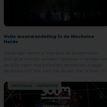
Volle maanwandeling in de Mechelse
Heide
De Ranger neemt je mee door de duisternis en
brengt je met zijn verhalen helemaal in de sfeer va
de volle maan. Hoe beleefden de mensen vroeger
de duisternis? Hoe voelt het als een dier te leven in
de nacht? Welke vreemde geluiden kan je ’s nachts
horen? Deze en vele andere vragen worden
05/09/2026 - 06/09/2026
beantwoord op de wandeling. Een zaklantaarn
mag je meenemen, maar slechts in noodgevallen
gebruiken.