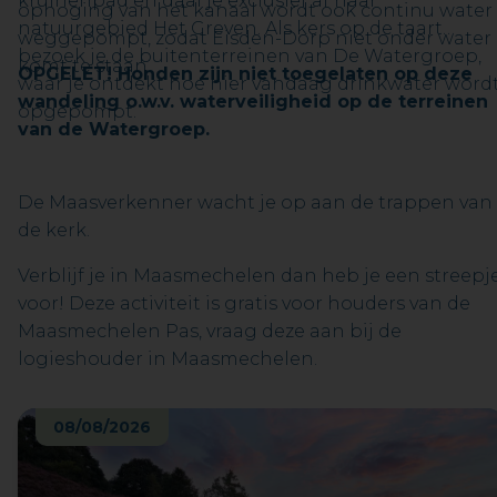
kruinenpad en daal je exclusief af naar
ophoging van het kanaal wordt ook continu water
natuurgebied Het Greven. Als kers op de taart
weggepompt, zodat Eisden-Dorp niet onder water
bezoek je de buitenterreinen van De Watergroep,
komt te staan.
OPGELET! Honden zijn niet toegelaten op deze
waar je ontdekt hoe hier vandaag drinkwater word
wandeling o.w.v. waterveiligheid op de terreinen
opgepompt.
van de Watergroep.
De Maasverkenner wacht je op aan de trappen van
de kerk.
Verblijf je in Maasmechelen dan heb je een streepj
voor! Deze activiteit is gratis voor houders van de
Maasmechelen Pas, vraag deze aan bij de
logieshouder in Maasmechelen.
08/08/2026