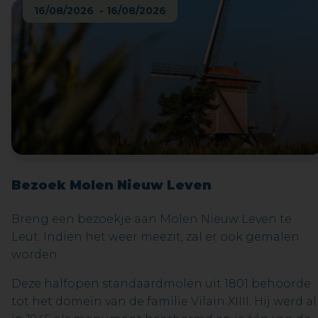
en geneeskrachtige eigenschappen, het
16/08/2026 - 16/08/2026
volksgebruik, … Denk maar aan de jeneverbes die
van oudsher gebruikt werd om de jenever op smaa
te brengen… en waar ook deze drank zijn naam aa
ontleend. Bij de proevertjes zitten typische
streekproducten zoals het Nationaal Park likeur,
keisnoepjes… Niet alle proevertjes zijn geschikt voo
kinderen.
Bezoek Molen Nieuw Leven
Breng een bezoekje aan Molen Nieuw Leven te
Leut. Indien het weer meezit, zal er ook gemalen
worden.
Deze halfopen standaardmolen uit 1801 behoorde
tot het domein van de familie Vilain XIIII. Hij werd al