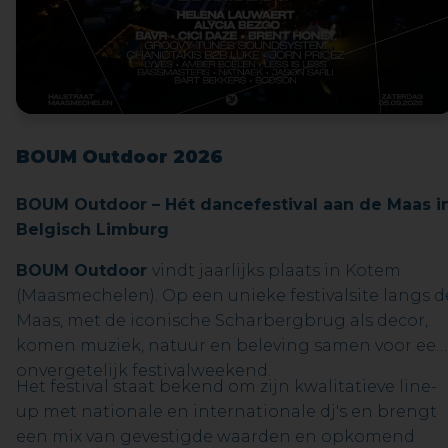
BOUM Outdoor 2026
BOUM Outdoor – Hét dancefestival aan de Maas i
Belgisch Limburg
BOUM Outdoor
vindt jaarlijks plaats in Kotem
(Maasmechelen). Op een unieke festivalsite langs d
Maas, met de iconische Scharbergbrug als decor,
komen muziek, natuur en beleving samen voor een
onvergetelijk festivalweekend.
Het festival staat bekend om zijn kwalitatieve line-
up met nationale en internationale dj's en brengt
een mix van gevestigde waarden en opkomend