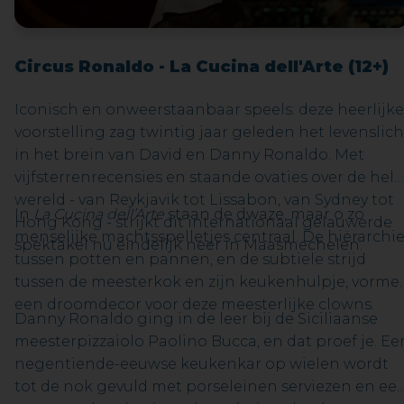
concerti voor klavecimbel worden gecombineerd
met het
Basel-concerto
van Stravinksy, Villa-Lobos’
Bachianas Brasileiras nr. 9
en het gloednieuwe
Circus Ronaldo - La Cucina dell'Arte (12+)
concerto
Betsubara
van Gwen Cresens.Wat al deze
werken verbindt, is geen eenvormige klank, maar
Iconisch en onweerstaanbaar speels: deze heerlijke
een gedeelde drijfveer: de behoefte om muziek
voorstelling zag twintig jaar geleden het levenslich
telkens opnieuw betekenis te geven. Bach
in het brein van David en Danny Ronaldo. Met
herschreef zichzelf. Stravinsky zocht houvast in
vijfsterrenrecensies en staande ovaties over de hele
vorm. Villa-Lobos maakte van Bach een
wereld - van Reykjavik tot Lissabon, van Sydney tot
In
La Cucina dell’Arte
staan de dwaze, maar o zo
wereldburger. En in
Betsubara
klinkt dezelfde
Hong Kong - strijkt dit internationaal gelauwerde
menselijke machtsspelletjes centraal. De hiërarchi
nieuwsgierigheid door: traditie niet bewaren door
spektakel nu eindelijk neer in Maasmechelen.
tussen potten en pannen, en de subtiele strijd
ze vast te zetten, maar door ze te laten
tussen de meesterkok en zijn keukenhulpje, vorme
bewegen. Het resultaat is een concert vol energie,
een droomdecor voor deze meesterlijke clowns.
ontdekking en puur muzikaal plezier
Danny Ronaldo ging in de leer bij de Siciliaanse
meesterpizzaiolo Paolino Bucca, en dat proef je. Ee
negentiende-eeuwse keukenkar op wielen wordt
tot de nok gevuld met porseleinen serviezen en ee