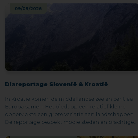
09/09/2026
Diareportage Slovenië & Kroatië
In Kroatië komen de middellandse zee en centraal
Europa samen. Het biedt op een relatief kleine
oppervlakte een grote variatie aan landschappen.
De reportage bezoekt mooie steden en prachtige
natuurgebieden. Slovenië is het meest westelijke
deel van het voormalige Joegoslavië. Het