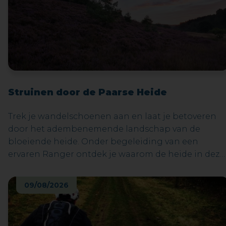
Struinen door de Paarse Heide
Trek je wandelschoenen aan en laat je betoveren
door het adembenemende landschap van de
bloeiende heide. Onder begeleiding van een
ervaren Ranger ontdek je waarom de heide in deze
tijd van het jaar zo'n spectaculair kleurenpalet
toont. Leer over de unieke planten en dieren die
09/08/2026
hier leven en ervaar de rust en schoonheid van de
Mechelse heide.