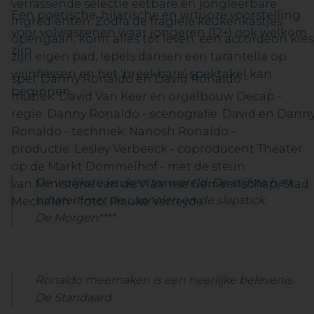
verrassende selectie eetbare én jongleerbare
Een poëtische, hilarische en virtuoze voorstelling
ingrediënten. Zodra de fragiele keukenkastjes
voor volwassenen waar jongeren (12+) ook welkom
opengaan, komt alles tot leven: een accordeon kies
zijn.
zijn eigen pad, lepels dansen een tarantella op
wijnflessen en het ‘breekbare’ spektakel kan
spel: Danny Ronaldo en David Ronaldo -
beginnen.
muziek: David Van Keer en orgelbouw Decap -
regie: Danny Ronaldo - scenografie: David en Dann
Ronaldo - techniek: Nanosh Ronaldo -
productie: Lesley Verbeeck - coproducent Theater
op de Markt Dommelhof - met de steun
De vrolijkste keuken ter wereld. De stijfste hark
van Ministerie van de Vlaamse Gemeenschap, Stad
schatert met de capriolen en de slapstick.
Mechelen - foto: Frauke Verreyde
De Morgen****
Ronaldo meemaken is een heerlijke belevenis.
De Standaard