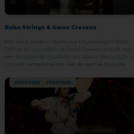
Boho Strings & Gwen Cresens
Met
Bach Works in Mysterious Ways
nodigen Boho
Strings en accordeonist Gwen Cresens ons uit voor
een verrassende muzikale reis, waarin Bachs tijdloz
concerti samensmelten met de warme, bezielde
klank van de accordeon.De muziek die wij vandaag
als ‘klassiek repertoire’ beschouwen, was in Bachs
25/09/2026 - 27/09/2026
eigen praktijk allesbehalve statisch. Hij herwerkte
voortdurend zijn eigen composities, paste ze aan
voor nieuwe bezettingen, herschreef en verfijnde.
Muziek was voor hem geen museumstuk, maar
levend materiaal. Dat maakt de stap naar een
uitvoering met accordeon minder radicaal dan ze
op het eerste gezicht lijkt.Twee van Bachs krachtig