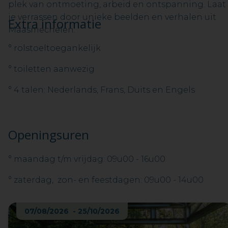
plek van ontmoeting, arbeid en ontspanning. Laat
je verrassen door unieke beelden en verhalen uit
Extra informatie
Maasmechelen.
° rolstoeltoegankelijk
° toiletten aanwezig
° 4 talen: Nederlands, Frans, Duits en Engels
Openingsuren
° maandag t/m vrijdag: 09u00 - 16u00
° zaterdag, zon- en feestdagen: 09u00 - 14u00
07/08/2026 - 25/10/2026