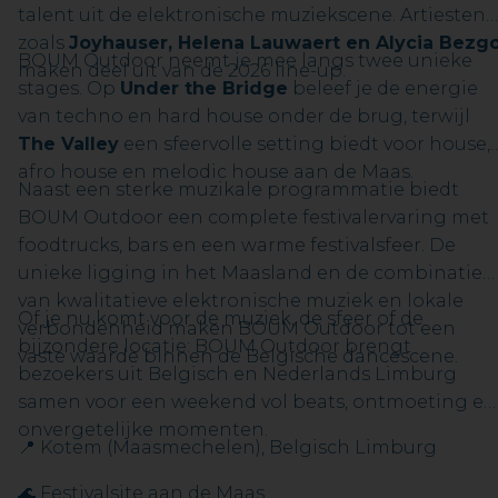
talent uit de elektronische muziekscene. Artiesten
zoals
Joyhauser, Helena Lauwaert en Alycia Bezg
BOUM Outdoor neemt je mee langs twee unieke
maken deel uit van de 2026 line-up.
stages. Op
Under the Bridge
beleef je de energie
van techno en hard house onder de brug, terwijl
The Valley
een sfeervolle setting biedt voor house,
afro house en melodic house aan de Maas.
Naast een sterke muzikale programmatie biedt
BOUM Outdoor een complete festivalervaring met
foodtrucks, bars en een warme festivalsfeer. De
unieke ligging in het Maasland en de combinatie
van kwalitatieve elektronische muziek en lokale
Of je nu komt voor de muziek, de sfeer of de
verbondenheid maken BOUM Outdoor tot een
bijzondere locatie: BOUM Outdoor brengt
vaste waarde binnen de Belgische dancescene.
bezoekers uit Belgisch en Nederlands Limburg
samen voor een weekend vol beats, ontmoeting en
onvergetelijke momenten.
📍 Kotem (Maasmechelen), Belgisch Limburg
🌊 Festivalsite aan de Maas