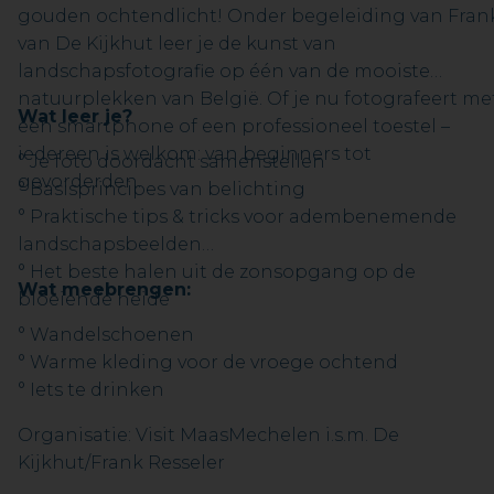
gouden ochtendlicht! Onder begeleiding van Fran
van De Kijkhut leer je de kunst van
landschapsfotografie op één van de mooiste
natuurplekken van België. Of je nu fotografeert me
Wat leer je?
een smartphone of een professioneel toestel –
iedereen is welkom: van beginners tot
° Je foto doordacht samenstellen
gevorderden.
° Basisprincipes van belichting
° Praktische tips & tricks voor adembenemende
landschapsbeelden
° Het beste halen uit de zonsopgang op de
Wat meebrengen:
bloeiende heide
° Wandelschoenen
° Warme kleding voor de vroege ochtend
° Iets te drinken
Organisatie: Visit MaasMechelen i.s.m. De
Kijkhut/Frank Resseler