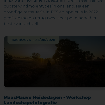
in 1945 als monument beschermd en is één van de
oudste windmolentypes in ons land. Na een
grondige restauratie in 1995 en opnieuw in 2022
geeft de molen terug twee keer per maand het
beste van zichzelf.
16/08/2026 - 22/08/2026
MaasMauve Heidedagen - Workshop
Landschapsfotografie