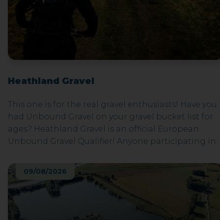
Heathland Gravel
This one is for the real gravel enthusiasts! Have you
had Unbound Gravel on your gravel bucket list for
ages? Heathland Gravel is an official European
Unbound Gravel Qualifier! Anyone participating in
the 160-km ride might soon be planning a Kansas
trip, because 50 coins for Unbound Gravel 2027 are
09/08/2026
to be claimed based on performance and lottery.
Just looking for a gravel weekend with friends?
Check out our 110 and 70 km routes. See you in 2026
in Maasmechelen for the third edition! Deze tocht