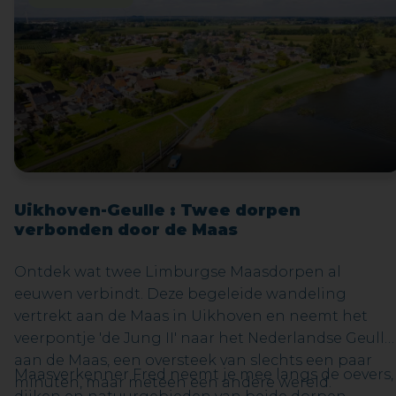
zoek naar helden. Vindt hij in deze duistere tijden
van oorlog, polarisatie, superhelden moeheid en
kneedbare waarheid nog iemand die wil strijden
voor de (echte) waarheid en rechtvaardigheid? Is hi
zelf in staat om die held te zijn? Of zijn er werkelijk
NO MORE HEROES?Bestel je tickets voor deze
exclusieve try-out nu!
Uikhoven-Geulle : Twee dorpen
verbonden door de Maas
Ontdek wat twee Limburgse Maasdorpen al
eeuwen verbindt. Deze begeleide wandeling
vertrekt aan de Maas in Uikhoven en neemt het
veerpontje 'de Jung II' naar het Nederlandse Geulle
aan de Maas, een oversteek van slechts een paar
Maasverkenner Fred neemt je mee langs de oevers,
minuten, maar meteen een andere wereld.