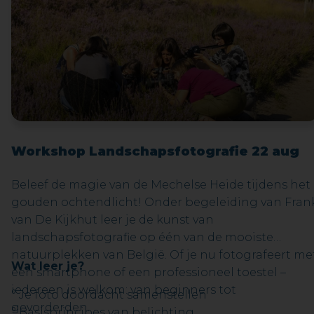
Workshop Landschapsfotografie 22 aug
Beleef de magie van de Mechelse Heide tijdens het
gouden ochtendlicht! Onder begeleiding van Fran
van De Kijkhut leer je de kunst van
landschapsfotografie op één van de mooiste
natuurplekken van België. Of je nu fotografeert me
Wat leer je?
een smartphone of een professioneel toestel –
iedereen is welkom: van beginners tot
° Je foto doordacht samenstellen
gevorderden.
° Basisprincipes van belichting