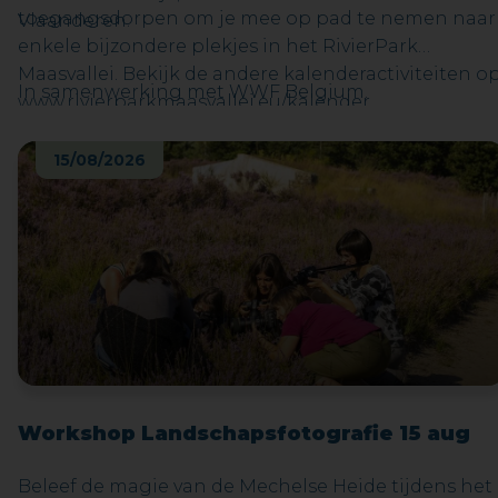
toegangsdorpen om je mee op pad te nemen naar
Vlaanderen.
enkele bijzondere plekjes in het RivierPark
Maasvallei. Bekijk de andere kalenderactiviteiten o
In samenwerking met WWF Belgium.
www.rivierparkmaasvallei.eu/kalender
15/08/2026
Workshop Landschapsfotografie 15 aug
Beleef de magie van de Mechelse Heide tijdens het