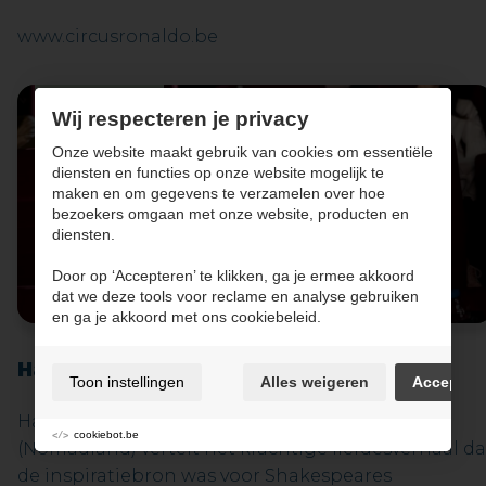
www.circusronaldo.be
29/09/2026
Wij respecteren je privacy
Onze website maakt gebruik van cookies om essentiële
diensten en functies op onze website mogelijk te
maken en om gegevens te verzamelen over hoe
bezoekers omgaan met onze website, producten en
diensten.
Door op ‘Accepteren’ te klikken, ga je ermee akkoord
dat we deze tools voor reclame en analyse gebruiken
en ga je akkoord met ons cookiebeleid.
Hamnet - Cinématinee
Toon instellingen
Alles weigeren
Accepter
Hamnet, de nieuwste film van Chloé Zhao
cookiebot.be
(Nomadland) vertelt het krachtige liefdesverhaal da
de inspiratiebron was voor Shakespeares