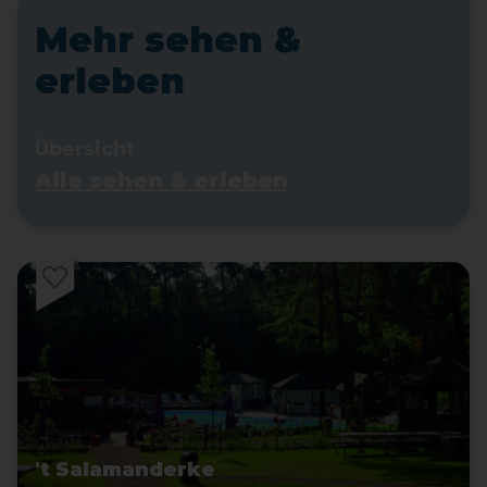
Mehr sehen &
erleben
Übersicht
Alle sehen & erleben
't Salamanderke