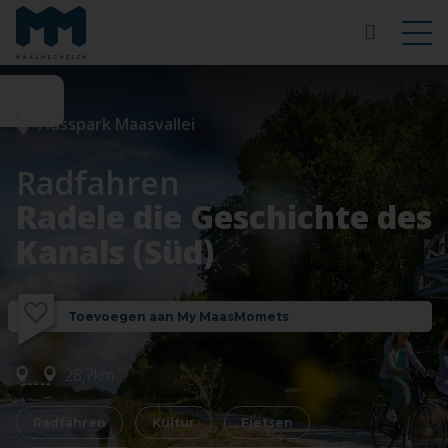
Flusspark Maasvallei
Radfahren
Radele die Geschichte des
Kanals (Süd)
Toevoegen aan My MaasMomets
28,7km
Radfahren
Kultur
Fietsen