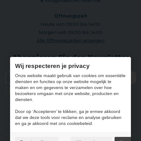
E
visit@maasmechelen.be
Öffnungszeit
Heute von 09:00 bis 14:00
Morgen vob 09:00 bis 14:00
Alle Öffnungszeiten anzeigen
Abonnieren Sie den Newsletter
Wij respecteren je privacy
Onze website maakt gebruik van cookies om essentiële
diensten en functies op onze website mogelijk te
Vers
maken en om gegevens te verzamelen over hoe
Ik geef de toestemming om mijn gegevens te bewaren en
bezoekers omgaan met onze website, producten en
verwerken zoals aangegeven in onze
privacy statement
. *
diensten.
Door op ‘Accepteren’ te klikken, ga je ermee akkoord
dat we deze tools voor reclame en analyse gebruiken
NL
FR
DE
EN
en ga je akkoord met ons cookiebeleid.