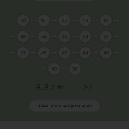
50
NL
27
19
BE
49
46
26
24
25
27
45
43
44
48
49
50
50,0km
3-4h
Diese Route herunterladen