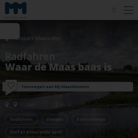
Flusspark Maasvallei
Radfahren
Waar de Maas baas is
Toevoegen aan My MaasMomets
50,0km
3-4h
Radfahren
Fietsen
Fahrradwege
Darf es etwas mehr sein?