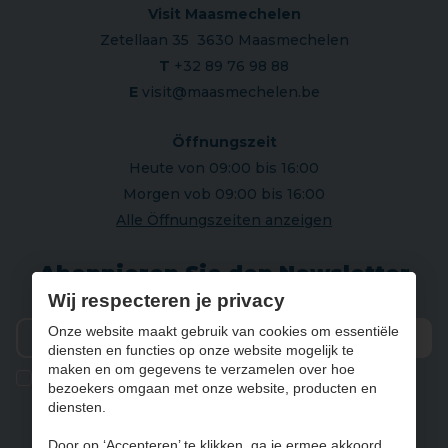
Visit Maasmechelen
Zetellaan 35 3630 Maasmechelen
T
+32 89 76 98 88
E
visit@maasmechelen.be
Öffnungszeit
Heute von 09:00 bis 16:00
Morgen vob 09:00 bis 16:00
Alle Öffnungszeiten anzeigen
Abonnieren Sie den Newsletter
Wij respecteren je privacy
Onze website maakt gebruik van cookies om essentiële
diensten en functies op onze website mogelijk te
Vers
maken en om gegevens te verzamelen over hoe
Ik geef de toestemming om mijn gegevens te bewaren en
bezoekers omgaan met onze website, producten en
verwerken zoals aangegeven in onze
privacy statement
. *
diensten.
Door op ‘Accepteren’ te klikken, ga je ermee akkoord