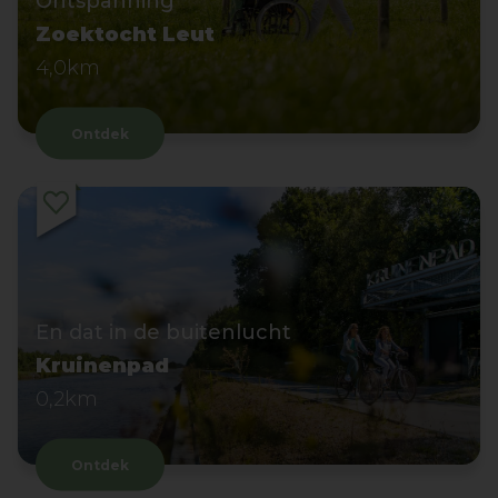
Ontspanning
Zoektocht Leut
4,0km
Ontdek
En dat in de buitenlucht
Kruinenpad
0,2km
Ontdek