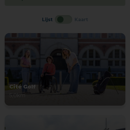
Lijst
Kaart
Cité Golf
5,0km