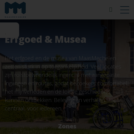
Erfgoed & Musea
Het erfgoed en de musea van MaasMechelen
zetten sterk in op toegankelijkheid. Veel locaties
zijn rolstoelvriendelijk ingericht met aangepaste
ingangen en routes, zodat bezoekers comfortabel
het mijnverleden en de lokale geschiedenis
kunnen ontdekken. Beleving en verhalen staan
centraal, voor iedereen.
Zones