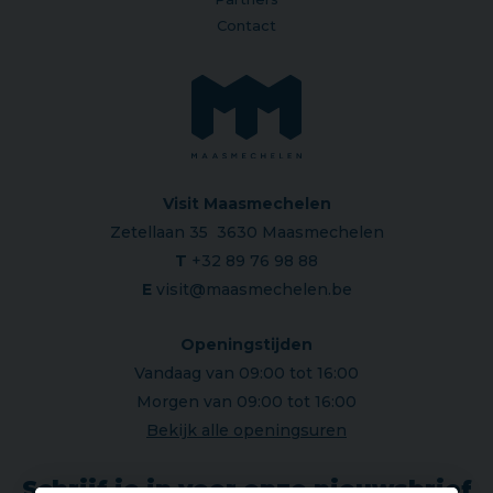
Contact
Visit Maasmechelen
Zetellaan 35 3630 Maasmechelen
T
+32 89 76 98 88
E
visit@maasmechelen.be
Openingstijden
Vandaag van 09:00 tot 16:00
Morgen van 09:00 tot 16:00
Bekijk alle openingsuren
Schrijf je in voor onze nieuwsbrief