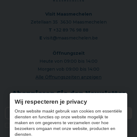
Visit Maasmechelen
Zetellaan 35 3630 Maasmechelen
T
+32 89 76 98 88
E
visit@maasmechelen.be
Öffnungszeit
Heute von 09:00 bis 14:00
Morgen vob 09:00 bis 14:00
Alle Öffnungszeiten anzeigen
Abonnieren Sie den Newsletter
Wij respecteren je privacy
Onze website maakt gebruik van cookies om essentiële
diensten en functies op onze website mogelijk te
Vers
maken en om gegevens te verzamelen over hoe
Ik geef de toestemming om mijn gegevens te bewaren en
bezoekers omgaan met onze website, producten en
verwerken zoals aangegeven in onze
privacy statement
. *
diensten.