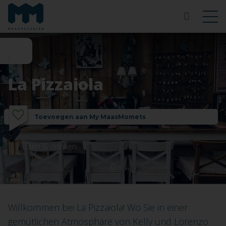
La Pizzaiola
Toevoegen aan My MaasMomets
Eten & drinken
Willkommen bei La Pizzaiola! Wo Sie in einer
gemütlichen Atmosphäre von Kelly und Lorenzo