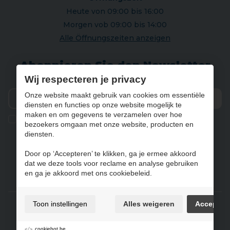
Heute von 09:00 bis 16:00
Morgen vob 09:00 bis 14:00
Alle Öffnungszeiten anzeigen
Abonnieren Sie den Newsletter
Wij respecteren je privacy
Onze website maakt gebruik van cookies om essentiële
diensten en functies op onze website mogelijk te
Vers
maken en om gegevens te verzamelen over hoe
Ik geef de toestemming om mijn gegevens te bewaren en
bezoekers omgaan met onze website, producten en
verwerken zoals aangegeven in onze
privacy statement
. *
diensten.
Door op ‘Accepteren’ te klikken, ga je ermee akkoord
dat we deze tools voor reclame en analyse gebruiken
NL
FR
DE
EN
en ga je akkoord met ons cookiebeleid.
Gebruiksvoorwaarden & privacybeleid
Toon instellingen
Alles weigeren
Accepter
Cookie policy
Cookie-Einstellungen
cookiebot.be