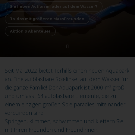
Sie lieben Action im oder auf dem Wasser?
To-dos mit größeren MaasFreunden
Aktion & Abenteuer
Seit Mai 2022 bietet Terhills einen neuen Aquapark
an. Eine aufblasbare Spielinsel auf dem Wasser für
die ganze Familie! Der Aquapark ist 2000 m² groß
und umfasst 64 aufblasbare Elemente, die zu
einem einzigen großen Spielparadies miteinander
verbunden sind.
Springen, klimmen, schwimmen und klettern Sie
mit Ihren Freunden und Freundinnen,