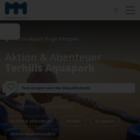
Nationalpark Hoge Kempen
Aktion & Abenteuer
Terhills Aquapark
Toevoegen aan My MaasMomets
Zwemkledij & reservekledij
2-3h
Action & abenteuer
Kinder
Gruppen
Aktive MaasMustdo’s