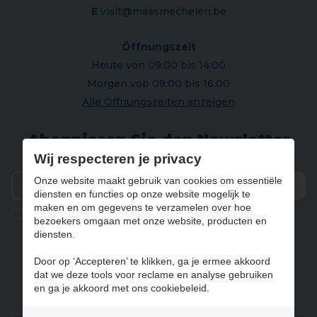
E
visit@maasmechelen.be
Öffnungszeit
Heute von 09:00 bis 14:00
Morgen vob 09:00 bis 16:00
Alle Öffnungszeiten anzeigen
Abonnieren Sie den Newsletter
Wij respecteren je privacy
Onze website maakt gebruik van cookies om essentiële
diensten en functies op onze website mogelijk te
Vers
maken en om gegevens te verzamelen over hoe
Ik geef de toestemming om mijn gegevens te bewaren en
bezoekers omgaan met onze website, producten en
verwerken zoals aangegeven in onze
privacy statement
. *
diensten.
Door op ‘Accepteren’ te klikken, ga je ermee akkoord
dat we deze tools voor reclame en analyse gebruiken
NL
FR
DE
EN
en ga je akkoord met ons cookiebeleid.