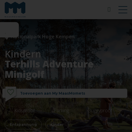
Nationalpark Hoge Kempen
Kindern
Terhills Adventure
Minigolf
Toevoegen aan My MaasMomets
Kidsproof
Parking
Buggyproof
Entspannung
Kinder