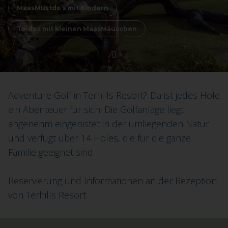
MaasMustdo’s mit Kindern
To-dos mit kleinen MaasMäuschen
Adventure Golf in Terhills Resort? Da ist jedes Hole
ein Abenteuer für sich! Die Golfanlage liegt
angenehm eingenistet in der umliegenden Natur
und verfügt über 14 Holes, die für die ganze
Familie geeignet sind.
Reservierung und Informationen an der Rezeption
von Terhills Resort.