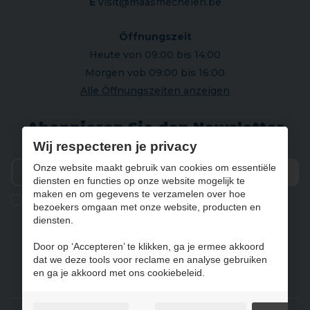
E
visit@maasmechelen.be
Öffnungszeit
Heute von 09:00 bis 14:00
Morgen vob 09:00 bis 16:00
Alle Öffnungszeiten anzeigen
Abonnieren Sie den Newsletter
Wij respecteren je privacy
Onze website maakt gebruik van cookies om essentiële
diensten en functies op onze website mogelijk te
Vers
maken en om gegevens te verzamelen over hoe
Ik geef de toestemming om mijn gegevens te bewaren en
bezoekers omgaan met onze website, producten en
verwerken zoals aangegeven in onze
privacy statement
. *
diensten.
Door op ‘Accepteren’ te klikken, ga je ermee akkoord
dat we deze tools voor reclame en analyse gebruiken
NL
FR
DE
EN
en ga je akkoord met ons cookiebeleid.