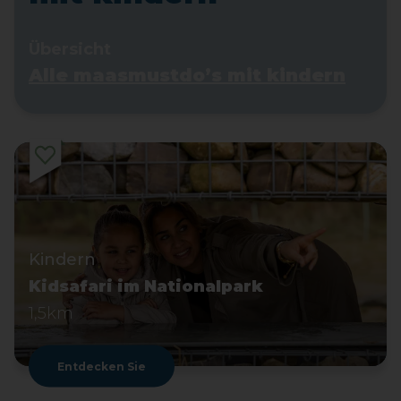
Übersicht
Alle maasmustdo’s mit kindern
Kindern
Kidsafari im Nationalpark
1,5km
Entdecken Sie