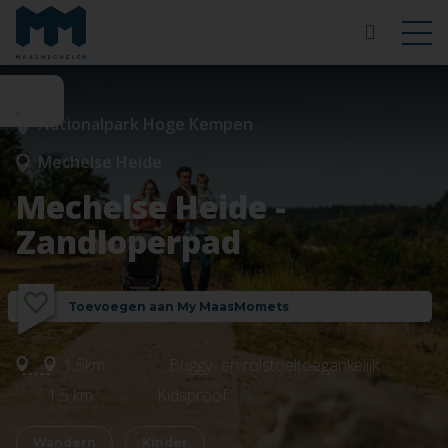
Nationalpark Hoge Kempen
Mechelse Heide
Mechelse Heide -
Zandloperpad
Toevoegen aan My MaasMomets
1,5km
Buggy- en rolstoeltoegankelijk
1,5 km
Kidsproof
Wandern
Kinder