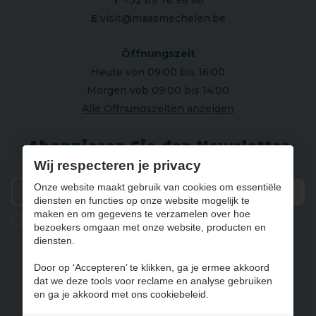
E
visit@maasmechelen.be
Öffnungszeit
Heute von 09:00 bis 16:00
Morgen vob 09:00 bis 14:00
Alle Öffnungszeiten anzeigen
Abonnieren Sie den Newsletter
Wij respecteren je privacy
Onze website maakt gebruik van cookies om essentiële
diensten en functies op onze website mogelijk te
Vers
maken en om gegevens te verzamelen over hoe
Ik geef de toestemming om mijn gegevens te bewaren en
bezoekers omgaan met onze website, producten en
verwerken zoals aangegeven in onze
privacy statement
. *
diensten.
Door op ‘Accepteren’ te klikken, ga je ermee akkoord
dat we deze tools voor reclame en analyse gebruiken
NL
FR
DE
EN
en ga je akkoord met ons cookiebeleid.