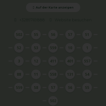
Auf der Karte anzeigen
+3289769888
Website besuchen
502
55
56
57
51
52
53
559
10
1
3
12
411
401
557
88
11
558
131
54
559
58
57
56
55
502