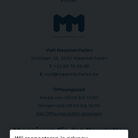
Kontakt
Visit Maasmechelen
Zetellaan 35 3630 Maasmechelen
T
+32 89 76 98 88
E
visit@maasmechelen.be
Öffnungszeit
Heute von 09:00 bis 14:00
Morgen vob 09:00 bis 16:00
Alle Öffnungszeiten anzeigen
Abonnieren Sie den Newsletter