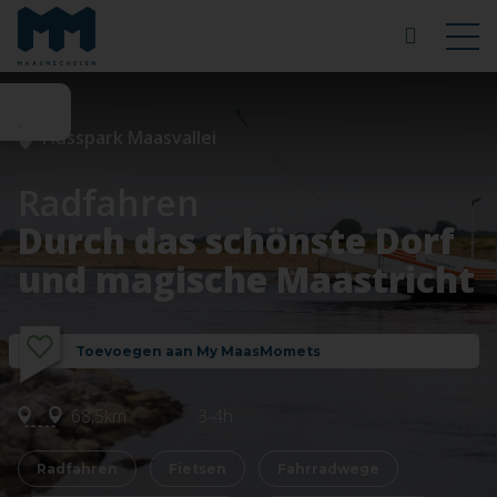
Flusspark Maasvallei
Radfahren
Durch das schönste Dorf
und magische Maastricht
Toevoegen aan My MaasMomets
68,5km
3-4h
Radfahren
Fietsen
Fahrradwege