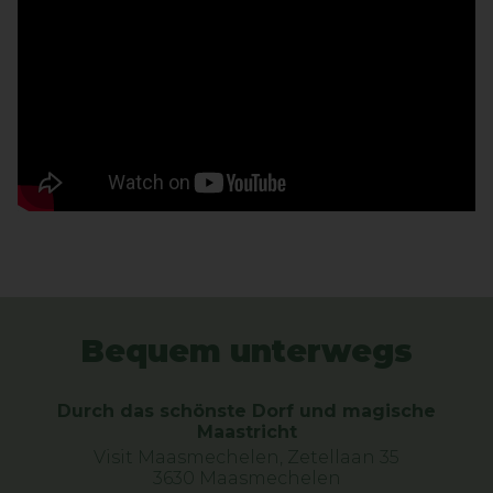
Bequem unterwegs
Durch das schönste Dorf und magische
Maastricht
Visit Maasmechelen, Zetellaan 35
3630 Maasmechelen