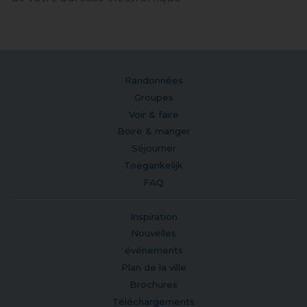
Randonnées
Groupes
Voir & faire
Boire & manger
Séjourner
Toegankelijk
FAQ
Inspiration
Nouvelles
événements
Plan de la ville
Brochures
Téléchargements