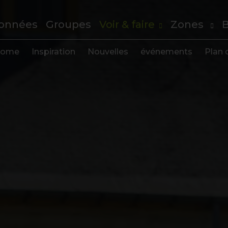
onnées
Groupes
Voir & faire
Zones
B
ome
Inspiration
Nouvelles
événements
Plan d
s