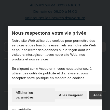
Aujourd'hui de 09:00 à 16:00
Demain de 09:00 à 16:00
Voir toutes les heures d'ouverture
S'abonner à notre newsletter
Nous respectons votre vie privée
Notre site Web utilise des cookies pour permettre des
services et des fonctions essentiels sur notre site Web
et pour collecter des données sur la façon dont les
Envo
visiteurs interagissent avec notre site Web, nos
Ik geef de toestemming om mijn gegevens te bewaren en
produits et nos services.
verwerken zoals aangegeven in onze
privacy statement
. *
En cliquant sur « Accepter », vous nous autorisez à
utiliser ces outils de publicité et d'analyse et vous
acceptez notre politique en matière de cookies.
NL
FR
DE
EN
Afficher les
Alles weigeren
Accepter
Gebruiksvoorwaarden & privacybeleid
paramètres
Cookie policy
Préférences de cookie
cookiebot.be