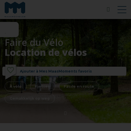
Faire du Vélo
Location de vélos
Ajouter à Mes MaasMoments favoris
À vélo
Fietsen
Facile en route
Gemakkelijk op weg