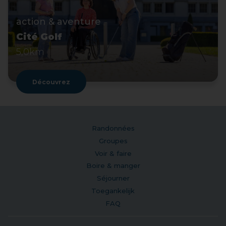
action & aventure
Cité Golf
5,0km
Découvrez
Randonnées
Groupes
Voir & faire
Boire & manger
Séjourner
Toegankelijk
FAQ