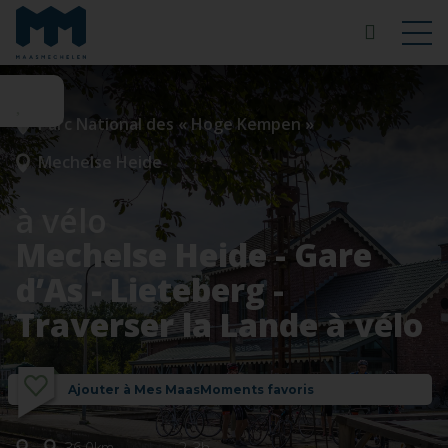
Parc National des « Hoge Kempen »
Mechelse Heide
à vélo
Mechelse Heide - Gare
d’As - Lieteberg -
Traverser la Lande à vélo
Ajouter à Mes MaasMoments favoris