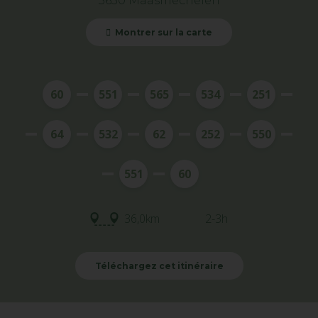
3630 Maasmechelen
Montrer sur la carte
60
551
565
534
251
64
532
62
252
550
551
60
36,0km
2-3h
Téléchargez cet itinéraire