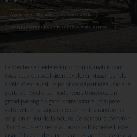
36,0km
2-3h
À vélo
Fietsen
Tours à vélo
Vous préférez une activité brève, mais intense ?
La Mechelse Heide est un incontournable pour
tous ceux qui souhaitent explorer Maasmechelen
à vélo. C’est aussi un point de départ idéal, car à la
porte de Mechelse Heide, vous trouverez un
grand parking où garer votre voiture, récupérer
votre vélo et attaquer directement la randonnée
en plein milieu de la nature. Ce parcours d’environ
35 km vous emmène à travers la Mechelse Heide
jusqu’à la gare d’As. Pendant des années, celle-ci a