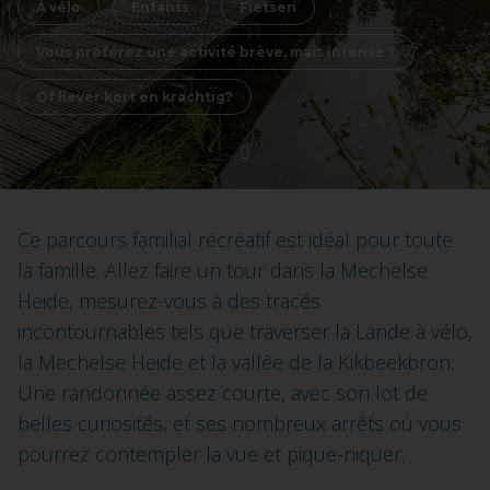
À vélo
Enfants
Fietsen
Vous préférez une activité brève, mais intense ?
Of liever kort en krachtig?
Ce parcours familial récréatif est idéal pour toute
la famille. Allez faire un tour dans la Mechelse
Heide, mesurez-vous à des tracés
incontournables tels que traverser la Lande à vélo,
la Mechelse Heide et la vallée de la Kikbeekbron.
Une randonnée assez courte, avec son lot de
belles curiosités, et ses nombreux arrêts où vous
pourrez contempler la vue et pique-niquer.