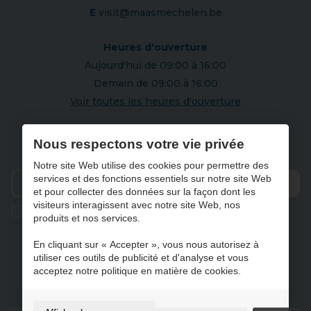
E
visit@maasmechelen.be
Heures d'ouverture
Aujourd'hui de 09:00 à 16:00
Demain de 09:00 à 16:00
Voir toutes les heures d'ouverture
S'abonner à notre newsletter
Nous respectons votre vie privée
Notre site Web utilise des cookies pour permettre des
services et des fonctions essentiels sur notre site Web
et pour collecter des données sur la façon dont les
Envo
visiteurs interagissent avec notre site Web, nos
Ik geef de toestemming om mijn gegevens te bewaren en
produits et nos services.
verwerken zoals aangegeven in onze
privacy statement
. *
En cliquant sur « Accepter », vous nous autorisez à
utiliser ces outils de publicité et d'analyse et vous
acceptez notre politique en matière de cookies.
NL
FR
DE
EN