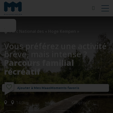
Parc National des « Hoge Kempen »
Vous préférez une activité
brève, mais intense ?
Parcours familial
récréatif
Ajouter à Mes MaasMoments favoris
14,0km
+/- 2h
Kidsproof