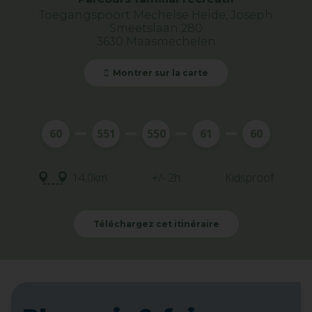
Toegangspoort Mechelse Heide, Joseph
Smeetslaan 280
3630 Maasmechelen
Montrer sur la carte
60
551
550
61
60
14,0km
+/- 2h
Kidsproof
Téléchargez cet itinéraire