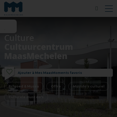
Culture
Cultuurcentrum
MaasMechelen
Ajouter à Mes MaasMoments favoris
Erfgoed & Musea
Offre
Mustdo's culturel
Culturele must do's