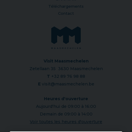
Téléchargements
Contact
Visit Maasmechelen
Zetellaan 35 3630 Maasmechelen
T
+32 89 76 98 88
E
visit@maasmechelen.be
Heures d'ouverture
Aujourd'hui de 09:00 à 16:00
Demain de 09:00 à 14:00
Voir toutes les heures d'ouverture