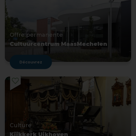
Offre permanente
Cultuurcentrum MaasMechelen
Découvrez
Culture
Kijkkerk Uikhoven