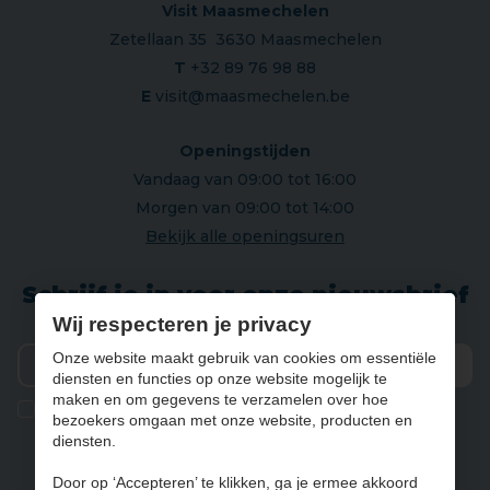
Visit Maasmechelen
Zetellaan 35 3630 Maasmechelen
T
+32 89 76 98 88
E
visit@maasmechelen.be
Openingstijden
Vandaag van 09:00 tot 16:00
Morgen van 09:00 tot 14:00
Bekijk alle openingsuren
Schrijf je in voor onze nieuwsbrief
Wij respecteren je privacy
Onze website maakt gebruik van cookies om essentiële
diensten en functies op onze website mogelijk te
Verz
maken en om gegevens te verzamelen over hoe
Ik geef de toestemming om mijn gegevens te bewaren en
bezoekers omgaan met onze website, producten en
verwerken zoals aangegeven in onze
privacy statement
. *
diensten.
Door op ‘Accepteren’ te klikken, ga je ermee akkoord