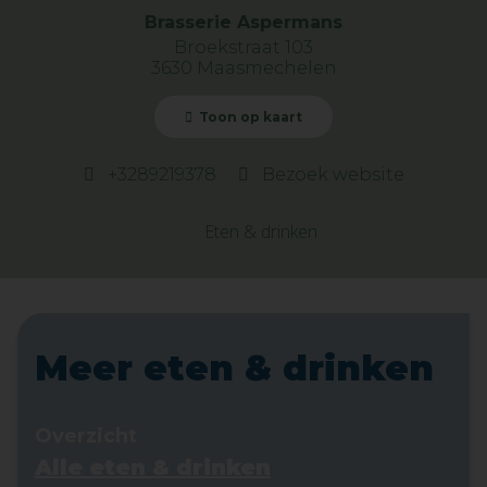
Brasserie Aspermans
Broekstraat 103
3630 Maasmechelen
Toon op kaart
+3289219378
Bezoek website
Eten & drinken
Meer eten & drinken
Overzicht
Alle eten & drinken