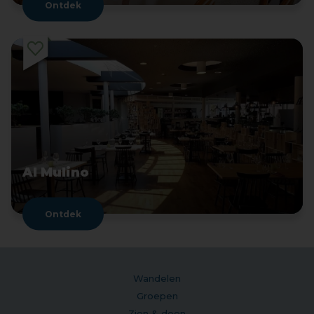
Ontdek
Al Mulino
Ontdek
Wandelen
Groepen
Zien & doen