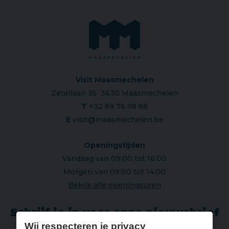
Visit Maasmechelen
Zetellaan 35 3630 Maasmechelen
T
+32 89 76 98 88
E
visit@maasmechelen.be
Openingstijden
Vandaag van 09:00 tot 16:00
Morgen van 09:00 tot 14:00
Bekijk alle openingsuren
Schrijf je in voor onze nieuwsbrief
Wij respecteren je privacy