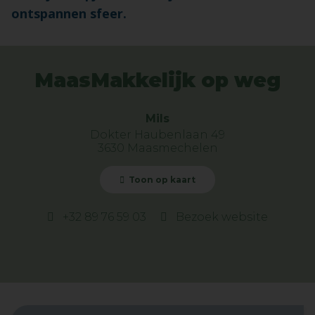
ontspannen sfeer.
MaasMakkelijk op weg
Mils
Dokter Haubenlaan 49
3630 Maasmechelen
Toon op kaart
+32 89 76 59 03
Bezoek website