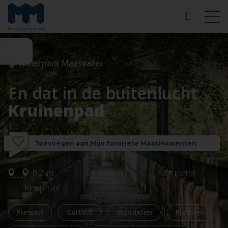
Rivierpark Maasvallei
En dat in de buitenlucht
Kruinenpad
Toevoegen aan Mijn favoriete MaasMomenten
0,2km
20 minuten
181 meter
Kidsproof
Fietsen
Cultuur
Wandelen
Fietsen