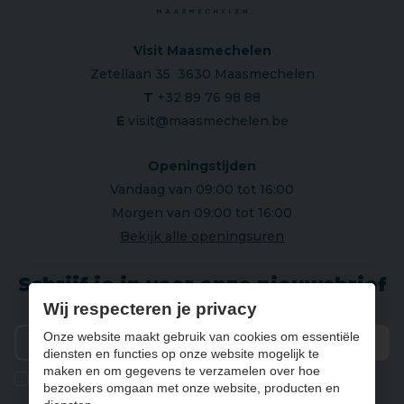
Visit Maasmechelen
Zetellaan 35 3630 Maasmechelen
T
+32 89 76 98 88
E
visit@maasmechelen.be
Openingstijden
Vandaag van 09:00 tot 16:00
Morgen van 09:00 tot 16:00
Bekijk alle openingsuren
Schrijf je in voor onze nieuwsbrief
Wij respecteren je privacy
Onze website maakt gebruik van cookies om essentiële
diensten en functies op onze website mogelijk te
Verz
maken en om gegevens te verzamelen over hoe
Ik geef de toestemming om mijn gegevens te bewaren en
bezoekers omgaan met onze website, producten en
verwerken zoals aangegeven in onze
privacy statement
. *