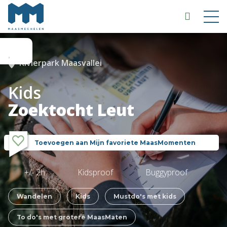
Rivierpark Maasvallei
Kids
Zoektocht Leut
Toevoegen aan Mijn favoriete MaasMomenten
+/- 2h
Kidsproof
Buggyproof
Wandelen
Kids
Mustdo's met kids
To do's met grotere MaasMaten