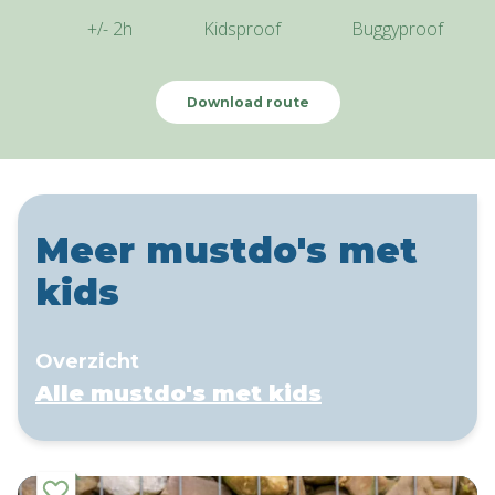
+/- 2h
Kidsproof
Buggyproof
Download route
Meer mustdo's met
kids
Overzicht
Alle mustdo's met kids