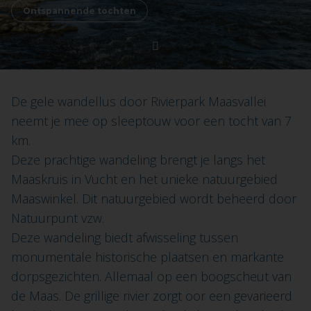
Ontspannende tochten
De gele wandellus door Rivierpark Maasvallei
neemt je mee op sleeptouw voor een tocht van 7
km.
Deze prachtige wandeling brengt je langs het
Maaskruis in Vucht en het unieke natuurgebied
Maaswinkel. Dit natuurgebied wordt beheerd door
Natuurpunt vzw.
Deze wandeling biedt afwisseling tussen
monumentale historische plaatsen en markante
dorpsgezichten. Allemaal op een boogscheut van
de Maas. De grillige rivier zorgt oor een gevarieerd