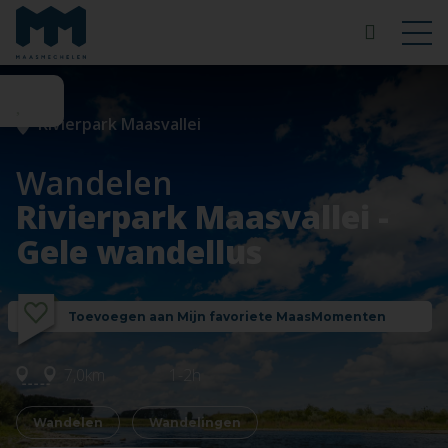
Rivierpark Maasvallei
Wandelen
Rivierpark Maasvallei -
Gele wandellus
Toevoegen aan Mijn favoriete MaasMomenten
7,0km
1-2h
Wandelen
Wandelingen