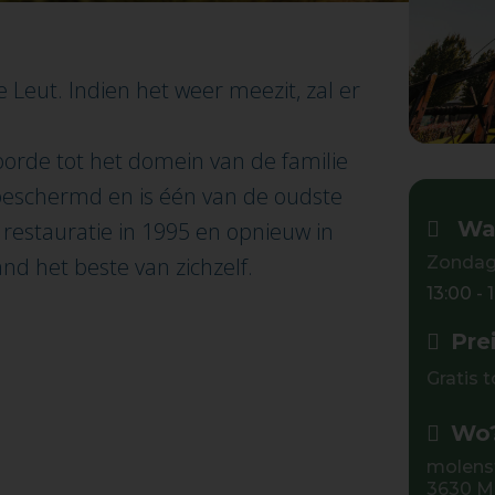
Leut. Indien het weer meezit, zal er
orde tot het domein van de familie
t beschermd en is één van de oudste
Wa
restauratie in 1995 en opnieuw in
d het beste van zichzelf.
Zondag
13:00 - 
Pre
Gratis 
Wo
molens
3630 M