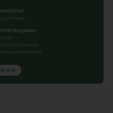
anstalter
MaasMechelen
taktangaben
69888
@maasmechelen.be
sitmaasmechelen.be
jf je in