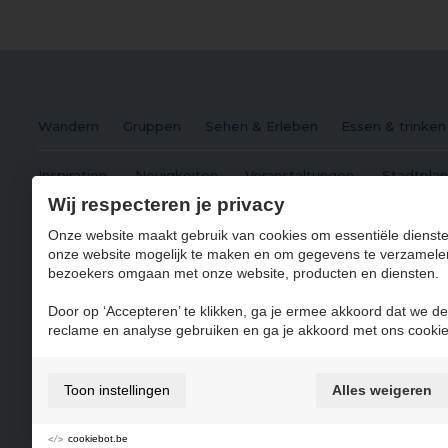
Wandern
Gruppen
Sehen & Erleben
Essen & trinken
Inspiration
Neuigkeiten
Veranstaltungen
Stadtplan
Wij respecteren je privacy
Onze website maakt gebruik van cookies om essentiële dienste
onze website mogelijk te maken en om gegevens te verzamele
Visit Maasmechelen
bezoekers omgaan met onze website, producten en diensten.
Zetellaan 35 3630
Maasmechelen
Door op ‘Accepteren’ te klikken, ga je ermee akkoord dat we de
T
+32 89 76 98 88
reclame en analyse gebruiken en ga je akkoord met ons cookie
E
visit@maasmechelen.be
Toon instellingen
Alles weigeren
cookiebot.be