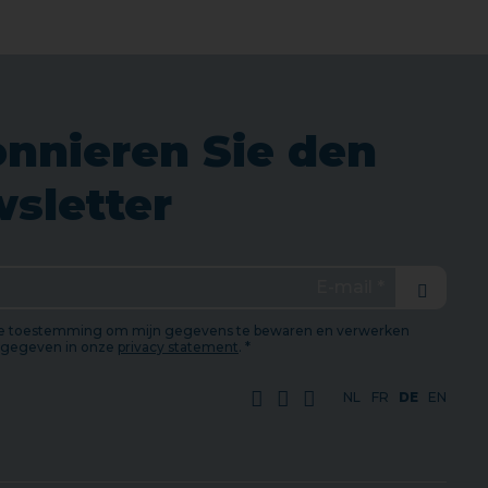
nnieren Sie den
sletter
Versend
de toestemming om mijn gegevens te bewaren en verwerken
ngegeven in onze
privacy statement
. *
NL
FR
DE
EN