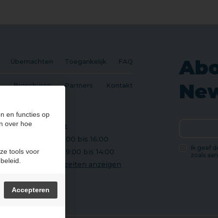
Abo
Übernachten
Toegankelijk
FAQ
New
Broschüren
Partners
Kontakt
n en functies op
n over hoe
Öffnungszeit
Heute von 09:00 bis 16:00
Ik geef 
ze tools voor
Morgen vob 09:00 bis 14:00
zoals aa
beleid.
Alle Öffnungszeiten anzeigen
Accepteren