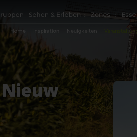
ruppen
Sehen & Erleben
Zones
Esse
Home
Inspiration
Neuigkeiten
Veranstaltun
 Nieuw