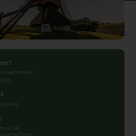
nn?
 6 september
17:00
is
toegang
?
traat 48
aasmechelen