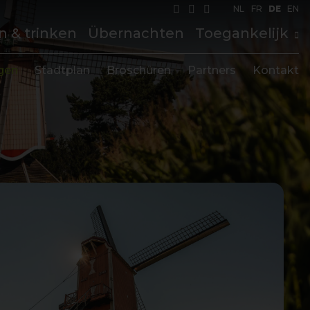
NL
FR
DE
EN
n & trinken
Übernachten
Toegankelijk
gen
Stadtplan
Broschüren
Partners
Kontakt