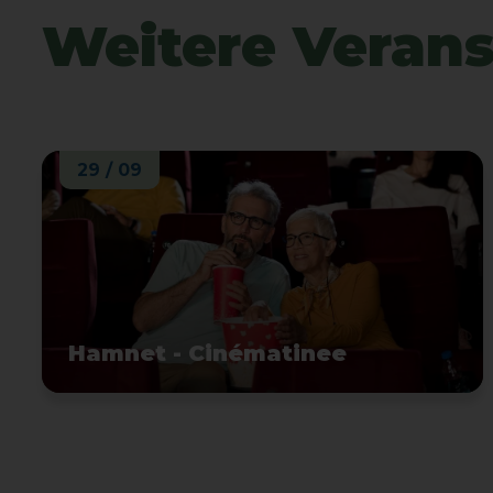
Weitere Veran
29 / 09
Hamnet - Cinématinee