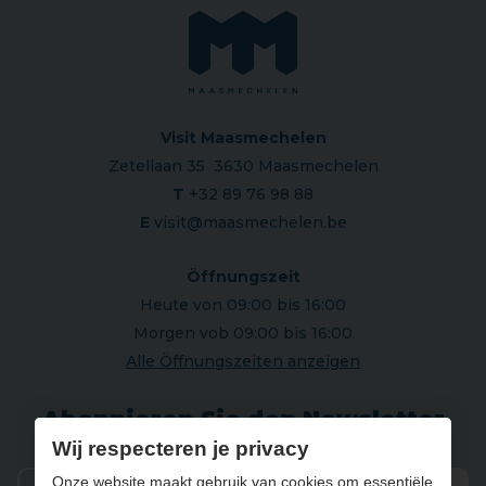
Visit Maasmechelen
Zetellaan 35 3630 Maasmechelen
T
+32 89 76 98 88
E
visit@maasmechelen.be
Öffnungszeit
Heute von 09:00 bis 16:00
Morgen vob 09:00 bis 16:00
Alle Öffnungszeiten anzeigen
Abonnieren Sie den Newsletter
Wij respecteren je privacy
Onze website maakt gebruik van cookies om essentiële