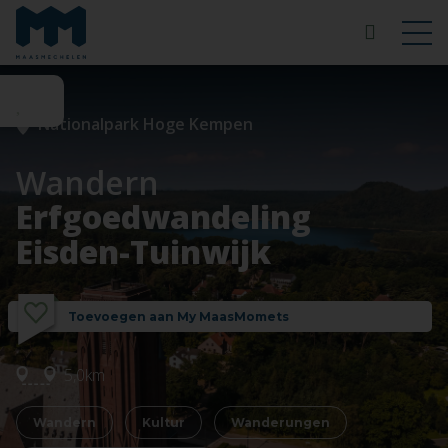
Nationalpark Hoge Kempen
Wandern
Erfgoedwandeling
Eisden-Tuinwijk
Toevoegen aan My MaasMomets
5,0km
Wandern
Kultur
Wanderungen