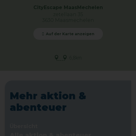
CityEscape MaasMechelen
zetellaan 35
3630 Maasmechelen
Auf der Karte anzeigen
6,8km
Mehr aktion &
abenteuer
Übersicht
Alle aktion & abenteuer