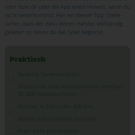
oder hole dir über die App einen Hinweis, wenn du
nicht weiterkommst. Hier ein kleiner Tipp: Stelle
sicher, dass der Akku deines Handys vollständig
geladen ist, bevor du das Spiel beginnst.
Praktisch
Sprache: Niederländisch
Startpunkt: Visit MaasMechelen, zetellaan
35, 3630 MaasMechelen
Strecke: +/- 3 Stunden (6,8 km)
Spieler: 2 bis 6 Spieler pro Spiel
Preis: €37,5 pro Spielbox