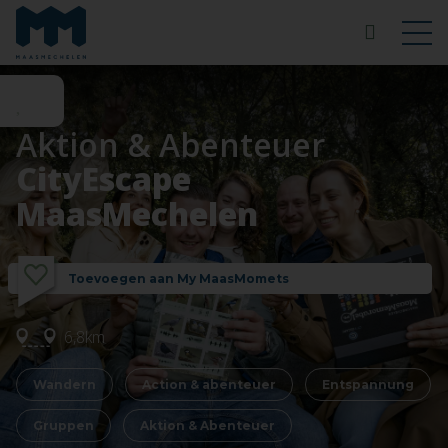
Aktion & Abenteuer
CityEscape
MaasMechelen
Toevoegen aan My MaasMomets
6,8km
Wandern
Action & abenteuer
Entspannung
Gruppen
Aktion & Abenteuer