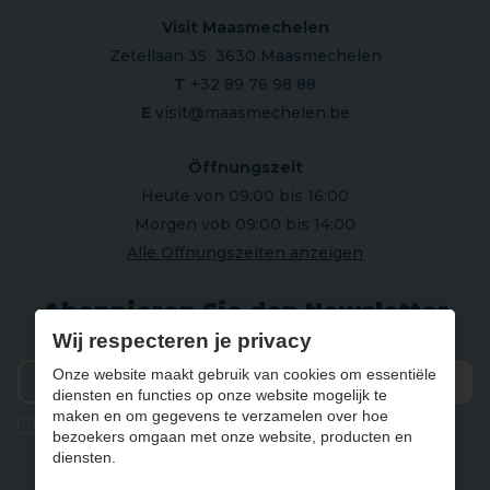
Visit Maasmechelen
Zetellaan 35 3630 Maasmechelen
T
+32 89 76 98 88
E
visit@maasmechelen.be
Öffnungszeit
Heute von 09:00 bis 16:00
Morgen vob 09:00 bis 14:00
Alle Öffnungszeiten anzeigen
Abonnieren Sie den Newsletter
Wij respecteren je privacy
Onze website maakt gebruik van cookies om essentiële
diensten en functies op onze website mogelijk te
Vers
maken en om gegevens te verzamelen over hoe
Ik geef de toestemming om mijn gegevens te bewaren en
bezoekers omgaan met onze website, producten en
verwerken zoals aangegeven in onze
privacy statement
. *
diensten.