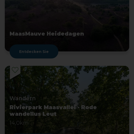
MaasMauve Heidedagen
Entdecken Sie
Wandern
Rivierpark Maasvallei - Rode
wandellus Leut
14,0km