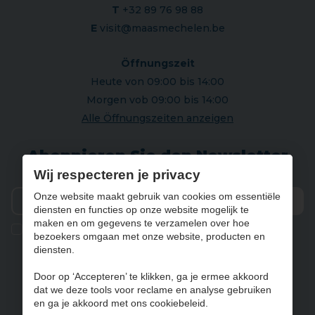
T
+32 89 76 98 88
E
visit@maasmechelen.be
Öffnungszeit
Heute von 09:00 bis 14:00
Morgen vob 09:00 bis 14:00
Alle Öffnungszeiten anzeigen
Abonnieren Sie den Newsletter
Wij respecteren je privacy
Onze website maakt gebruik van cookies om essentiële
diensten en functies op onze website mogelijk te
Vers
maken en om gegevens te verzamelen over hoe
Ik geef de toestemming om mijn gegevens te bewaren en
bezoekers omgaan met onze website, producten en
verwerken zoals aangegeven in onze
privacy statement
. *
diensten.
Door op ‘Accepteren’ te klikken, ga je ermee akkoord
dat we deze tools voor reclame en analyse gebruiken
NL
FR
DE
EN
en ga je akkoord met ons cookiebeleid.