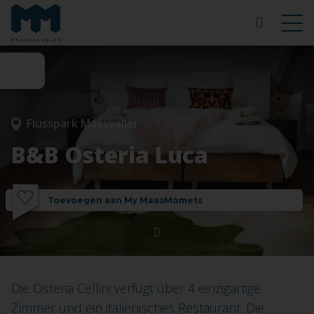
Flusspark Maasvallei
B&B Osteria Luca
Toevoegen aan My MaasMomets
Die Osteria Cellini verfügt über 4 einzigartige
Zimmer und ein italienisches Restaurant. Die