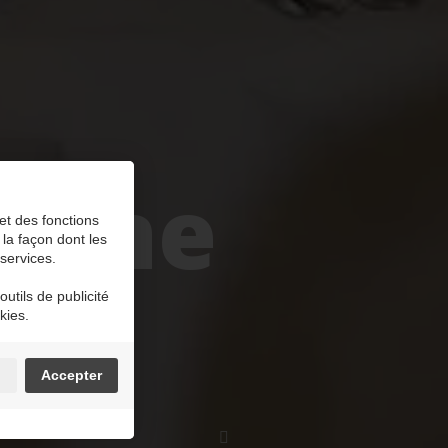
Venne
et des fonctions
 la façon dont les
 services.
utils de publicité
kies.
n
Accepter