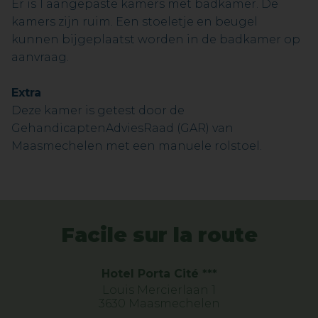
Er is 1 aangepaste kamers met badkamer. De
kamers zijn ruim. Een stoeletje en beugel
kunnen bijgeplaatst worden in de badkamer op
aanvraag.
Extra
Deze kamer is getest door de
GehandicaptenAdviesRaad (GAR) van
Maasmechelen met een manuele rolstoel.
Facile sur la route
Hotel Porta Cité ***
Louis Mercierlaan 1
3630 Maasmechelen