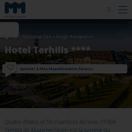
Parc National des « Hoge Kempen »
Hotel Terhills ****
Ajouter à Mes MaasMoments favoris
Hotel
Quatre étoiles et 59 chambres de luxe : l'hôtel
Terhills de Maasmechelen est la somme du