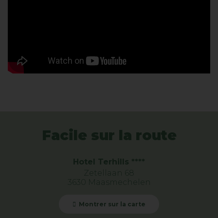
Facile sur la route
Hotel Terhills ****
Zetellaan 68
3630 Maasmechelen
Montrer sur la carte