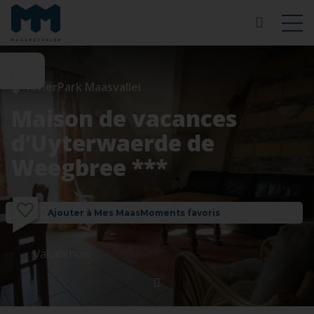
RivierPark Maasvallei
Maison de vacances
d’Uyterwaerde de
Weegbree ***
Ajouter à Mes MaasMoments favoris
Vakatiehuis