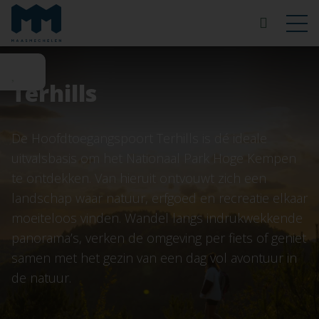
Terhills
De Hoofdtoegangspoort Terhills is dé ideale
uitvalsbasis om het Nationaal Park Hoge Kempen
te ontdekken. Van hieruit ontvouwt zich een
landschap waar natuur, erfgoed en recreatie elkaar
moeiteloos vinden. Wandel langs indrukwekkende
panorama’s, verken de omgeving per fiets of geniet
samen met het gezin van een dag vol avontuur in
de natuur.