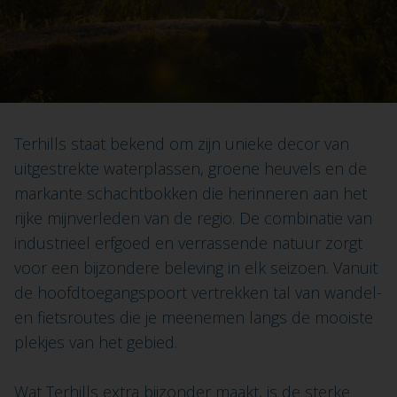
Terhills staat bekend om zijn unieke decor van
uitgestrekte waterplassen, groene heuvels en de
markante schachtbokken die herinneren aan het
rijke mijnverleden van de regio. De combinatie van
industrieel erfgoed en verrassende natuur zorgt
voor een bijzondere beleving in elk seizoen. Vanuit
de hoofdtoegangspoort vertrekken tal van wandel-
en fietsroutes die je meenemen langs de mooiste
plekjes van het gebied.
Wat Terhills extra bijzonder maakt, is de sterke