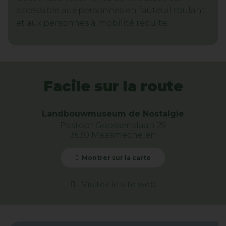
accessible aux personnes en fauteuil roulant
et aux personnes à mobilité réduite.
Facile sur la route
Landbouwmuseum de Nostalgie
Pastoor Goossenslaan 29
3630 Maasmechelen
Montrer sur la carte
Visitez le site web