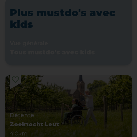
Plus mustdo's avec
kids
Vue générale
Tous mustdo's avec kids
Détente
Zoektocht Leut
4,0km