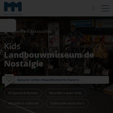
RivierPark Maasvallei
Kids
Landbouwmuseum de
Nostalgie
Ajouter à Mes MaasMoments favoris
Erfgoed & Musea
Mustdo's avec kids
Mustdo's culturel
Culturele must do's