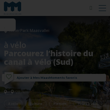
RivierPark Maasvallei
à vélo
Parcourez l’histoire du
canal à vélo (Sud)
Ajouter à Mes MaasMoments favoris
28,7km
À vélo
Culture
Fietsen
Tours à vélo