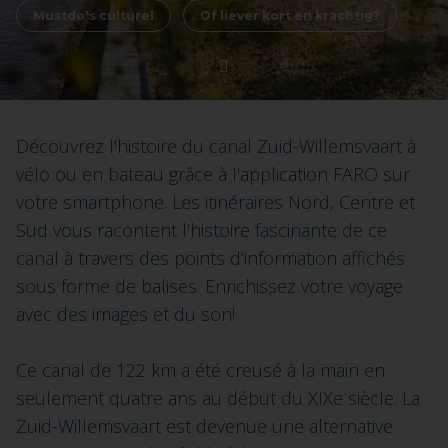
Mustdo's culturel
Of liever kort en krachtig?
Découvrez l'histoire du canal Zuid-Willemsvaart à
vélo ou en bateau grâce à l'application FARO sur
votre smartphone. Les itinéraires Nord, Centre et
Sud vous racontent l’histoire fascinante de ce
canal à travers des points d’information affichés
sous forme de balises. Enrichissez votre voyage
avec des images et du son!
Ce canal de 122 km a été creusé à la main en
seulement quatre ans au début du XIXe siècle. La
Zuid-Willemsvaart est devenue une alternative