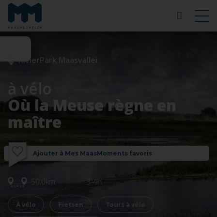
RivierPark Maasvallei
à vélo
Où la Meuse règne en
maître
Ajouter à Mes MaasMoments favoris
50,0km
3-4h
À vélo
Fietsen
Tours à vélo