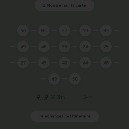
Montrer sur la carte
50
NL
27
19
BE
49
46
26
24
25
27
45
43
44
48
49
50
50,0km
3-4h
Téléchargez cet itinéraire