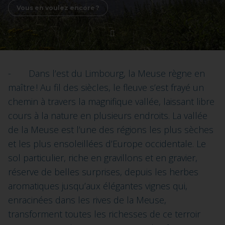
Vous en voulez encore ?
- Dans l’est du Limbourg, la Meuse règne en
maître ! Au fil des siècles, le fleuve s’est frayé un
chemin à travers la magnifique vallée, laissant libre
cours à la nature en plusieurs endroits. La vallée
de la Meuse est l’une des régions les plus sèches
et les plus ensoleillées d’Europe occidentale. Le
sol particulier, riche en gravillons et en gravier,
réserve de belles surprises, depuis les herbes
aromatiques jusqu’aux élégantes vignes qui,
enracinées dans les rives de la Meuse,
transforment toutes les richesses de ce terroir