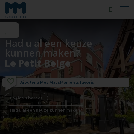
Had u al een keuze
kunnen maken?
Le Petit Belge
Ajouter à Mes MaasMoments favoris
Logies & horeca
Had u al een keuze kunnen maken?