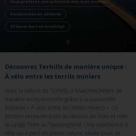
Vous préférez une activité brève, mais intense ?
Randonnées en détente
Of liever kort en krachtig?
Découvrez Terhills de manière unique :
À vélo entre les terrils miniers
Vivez la nature de Terhills, à Maasmechelen, de
manière exceptionnelle grâce à la passerelle
flottante « À vélo entre les terrils miniers ». Ce
ponton serpente juste au-dessus de l’eau et relie
le Lange Terril au Tweelingterril. Une expérience à
vélo ou à pied en pleine nature, idéale pour se