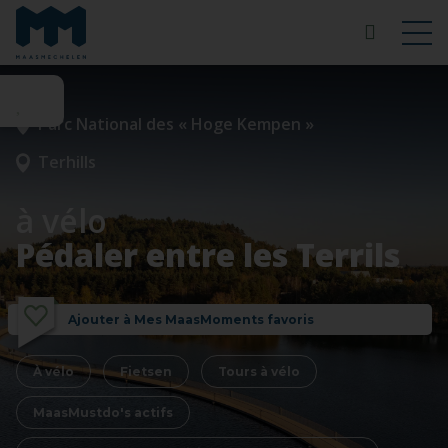
Parc National des « Hoge Kempen »
Terhills
à vélo
Pédaler entre les Terrils
Ajouter à Mes MaasMoments favoris
À vélo
Fietsen
Tours à vélo
MaasMustdo's actifs