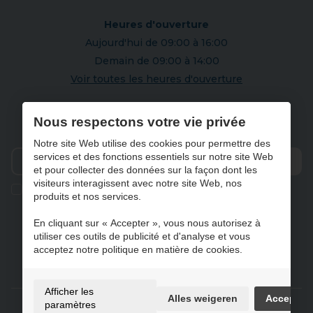
Heures d'ouverture
Aujourd'hui de 09:00 à 16:00
Demain de 09:00 à 14:00
Voir toutes les heures d'ouverture
S'abonner à notre newsletter
Nous respectons votre vie privée
Notre site Web utilise des cookies pour permettre des
services et des fonctions essentiels sur notre site Web
et pour collecter des données sur la façon dont les
Envo
visiteurs interagissent avec notre site Web, nos
Ik geef de toestemming om mijn gegevens te bewaren en
produits et nos services.
verwerken zoals aangegeven in onze
privacy statement
. *
En cliquant sur « Accepter », vous nous autorisez à
utiliser ces outils de publicité et d'analyse et vous
acceptez notre politique en matière de cookies.
NL
FR
DE
EN
Afficher les
Alles weigeren
Accepter
Gebruiksvoorwaarden & privacybeleid
paramètres