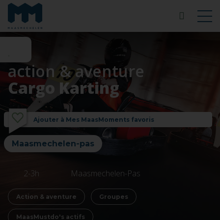
action & aventure
Cargo Karting
Ajouter à Mes MaasMoments favoris
Maasmechelen-pas
2-3h
Maasmechelen-Pas
Action & aventure
Groupes
MaasMustdo's actifs