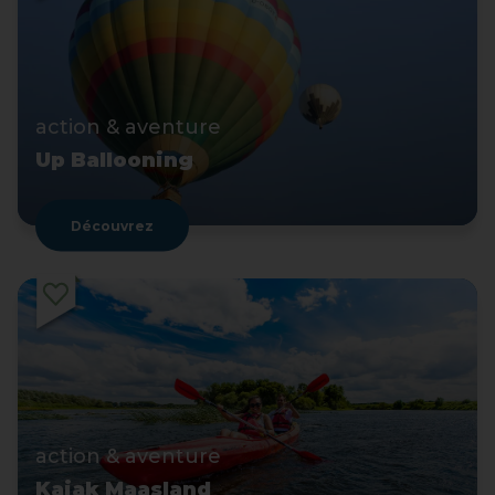
action & aventure
Up Ballooning
Découvrez
action & aventure
Kajak Maasland