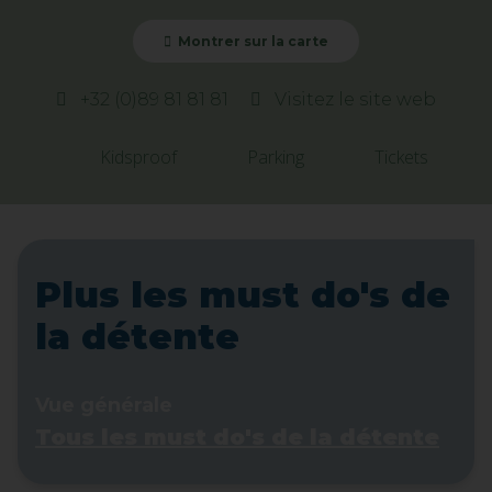
Montrer sur la carte
+32 (0)89 81 81 81
Visitez le site web
Kidsproof
Parking
Tickets
Plus les must do's de
la détente
Vue générale
Tous les must do's de la détente