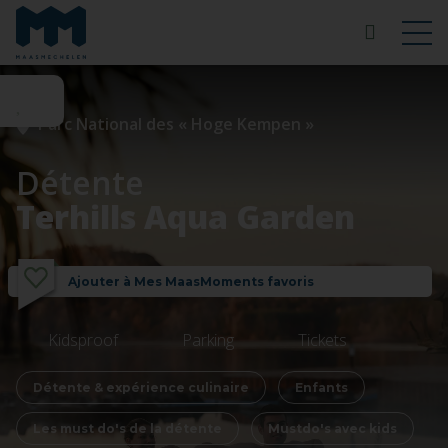
Parc National des « Hoge Kempen »
Détente
Terhills Aqua Garden
Ajouter à Mes MaasMoments favoris
Kidsproof
Parking
Tickets
Détente & expérience culinaire
Enfants
Les must do's de la détente
Mustdo's avec kids