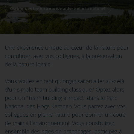
Ou bien, votre entreprise aide-t-elle la nature?
Une expérience unique au cœur de la nature pour
contribuer, avec vos collègues, à la préservation
de la nature locale!
Vous voulez en tant qu'organisation aller au-delà
d'un simple team building classique? Optez alors
pour un "Team building à impact" dans le Parc
National des Hoge Kempen. Vous partez avec vos
collègues en pleine nature pour donner un coup
de main à l'environnement. Vous construisez
ensemble des haies de branchages, participez à