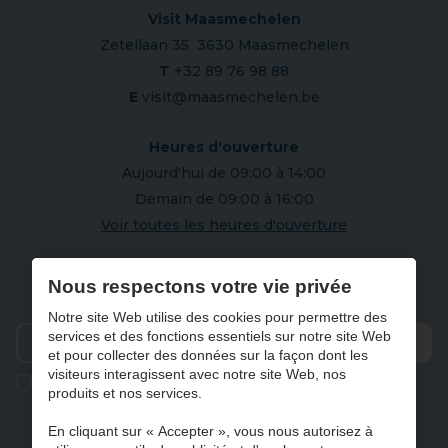
Visit Maasmechelen
Zetellaan 35 3630 Maasmechelen
T
+32 89 76 98 88
E
visit@maasmechelen.be
Heures d'ouverture
Aujourd'hui de 09:00 à 14:00
Demain de 09:00 à 16:00
Voir toutes les heures d'ouverture
S'abonner à notre newsletter
Nous respectons votre vie privée
Notre site Web utilise des cookies pour permettre des
services et des fonctions essentiels sur notre site Web
et pour collecter des données sur la façon dont les
Envo
visiteurs interagissent avec notre site Web, nos
Ik geef de toestemming om mijn gegevens te bewaren en
produits et nos services.
verwerken zoals aangegeven in onze
privacy statement
. *
En cliquant sur « Accepter », vous nous autorisez à