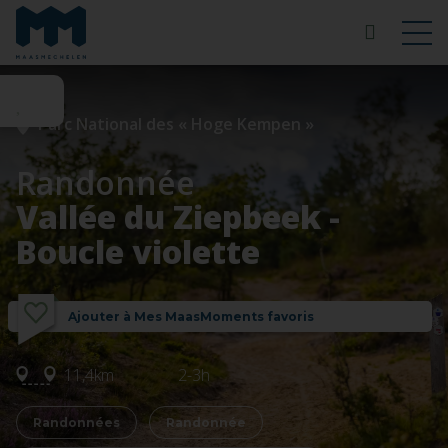
Parc National des « Hoge Kempen »
Randonnée
Vallée du Ziepbeek -
Boucle violette
Ajouter à Mes MaasMoments favoris
11,4km
2-3h
Randonnées
Randonnée