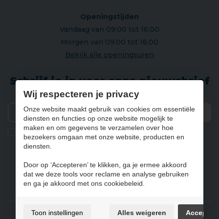
Openingstijden
Vandaag van 09:00 tot 16:00
Morgen van 09:00 tot 16:00
Bekijk alle openingsuren
Schrijf je in voor onze nieuwsbrief
Wij respecteren je privacy
Onze website maakt gebruik van cookies om essentiële
diensten en functies op onze website mogelijk te
Verz
maken en om gegevens te verzamelen over hoe
Ik geef de toestemming om mijn gegevens te bewaren en
bezoekers omgaan met onze website, producten en
verwerken zoals aangegeven in onze
privacy statement
. *
diensten.
Door op ‘Accepteren’ te klikken, ga je ermee akkoord
dat we deze tools voor reclame en analyse gebruiken
NL
FR
DE
EN
en ga je akkoord met ons cookiebeleid.
Gebruiksvoorwaarden & privacybeleid
Toon instellingen
Alles weigeren
Accepter