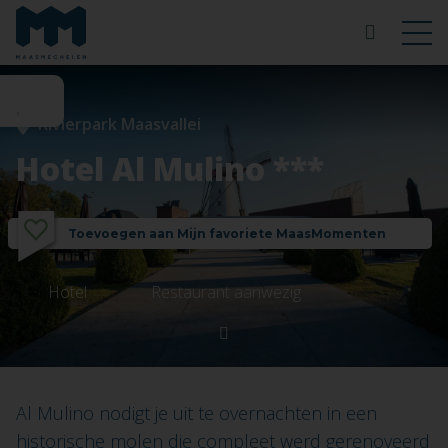
Rivierpark Maasvallei
Hotel Al Mulino ***
Toevoegen aan Mijn favoriete MaasMomenten
Hotel
Restaurant aanwezig
Al Mulino nodigt je uit te overnachten in een
historische molen die compleet werd gerenoveerd