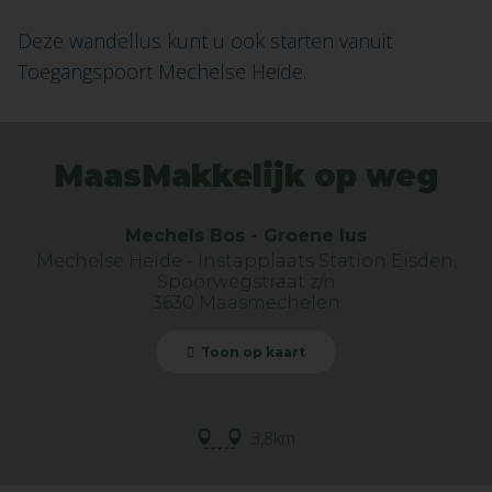
Deze wandellus kunt u ook starten vanuit
Toegangspoort Mechelse Heide.
MaasMakkelijk op weg
Mechels Bos - Groene lus
Mechelse Heide - Instapplaats Station Eisden,
Spoorwegstraat z/n
3630 Maasmechelen
Toon op kaart
3,8km