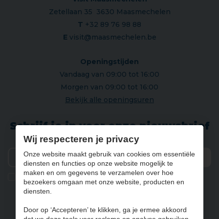
Zetellaan 35 3630 Maasmechelen
T
+32 89 76 98 88
E
visit@maasmechelen.be
Openingstijden
Vandaag van 09:00 tot 16:00
Morgen van 09:00 tot 16:00
Bekijk alle openingsuren
Schrijf je in voor onze nieuwsbrief
Wij respecteren je privacy
Onze website maakt gebruik van cookies om essentiële
diensten en functies op onze website mogelijk te
Verz
maken en om gegevens te verzamelen over hoe
Ik geef de toestemming om mijn gegevens te bewaren en
bezoekers omgaan met onze website, producten en
verwerken zoals aangegeven in onze
privacy statement
. *
diensten.
Door op ‘Accepteren’ te klikken, ga je ermee akkoord