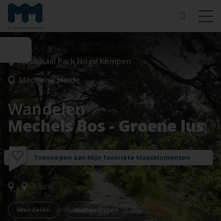
Nationaal Park Hoge Kempen
Mechelse Heide
Wandelen
Mechels Bos - Groene lus
Toevoegen aan Mijn favoriete MaasMomenten
3,8km
Wandelen
Wandelingen