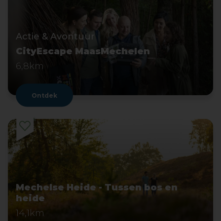
Actie & Avontuur
CityEscape MaasMechelen
6,8km
Ontdek
Mechelse Heide - Tussen bos en
heide
14,1km