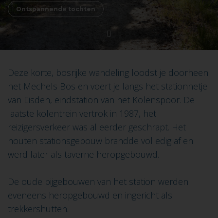
Ontspannende tochten
Deze korte, bosrijke wandeling loodst je doorheen
het Mechels Bos en voert je langs het stationnetje
van Eisden, eindstation van het Kolenspoor. De
laatste kolentrein vertrok in 1987, het
reizigersverkeer was al eerder geschrapt. Het
houten stationsgebouw brandde volledig af en
werd later als taverne heropgebouwd.
De oude bijgebouwen van het station werden
eveneens heropgebouwd en ingericht als
trekkershutten.