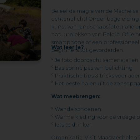
Beleef de magie van de Mechelse
ochtendlicht! Onder begeleiding v
kunst van landschapsfotografie o
natuurplekken van België. Of je n
smartphone of een professioneel 
Wat leer je?
beginners tot gevorderden.
° Je foto doordacht samenstellen
° Basisprincipes van belichting
° Praktische tips & tricks voor
° Het beste halen uit de zonsop
Wat meebrengen:
° Wandelschoenen
° Warme kleding voor de vroege 
° Iets te drinken
Organisatie: Visit MaasMechelen i