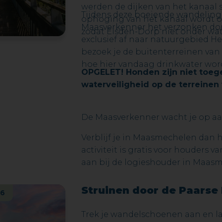
werden de dijken van het kanaal
Tijdens deze boeiende wandeling
ophoging van het kanaal wordt 
Maasverkenner het verzonken dor
zodat Eisden-Dorp niet onder wat
exclusief af naar natuurgebied Het
bezoek je de buitenterreinen van
hoe hier vandaag drinkwater wo
OPGELET! Honden zijn niet toege
waterveiligheid op de terreinen
De Maasverkenner wacht je op aan
Verblijf je in Maasmechelen dan h
activiteit is gratis voor houders
aan bij de logieshouder in Maas
Struinen door de Paarse
26
Trek je wandelschoenen aan en la