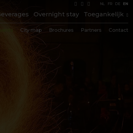
NL
FR
DE
EN
Beverages
Overnight stay
Toegankelijk
vents
City map
Brochures
Partners
Contact