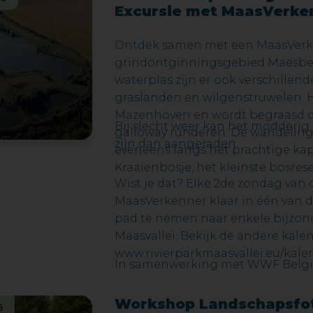
Excursie met MaasVerke
Ontdek samen met een MaasVerk
grindontginningsgebied Maesbe
waterplas zijn er ook verschillend
graslanden en wilgenstruwelen. H
Mazenhoven en wordt begraasd d
Bij slecht weer kan het modderig
galloway runderen. De wandeling
zijn dan aangeraden.
eveneens langs het prachtige ka
Kraaienbosje, het kleinste bosres
Wist je dat? Elke 2de zondag van
MaasVerkenner klaar in één van
pad te nemen naar enkele bijzond
Maasvallei. Bekijk de andere kale
www.rivierparkmaasvallei.eu/kale
In samenwerking met WWF Belg
Workshop Landschapsfot
6