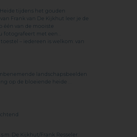
 Heide tijdens het gouden
an Frank van De Kijkhut leer je de
p één van de mooiste
u fotografeert met een
toestel – iedereen is welkom: van
 adembenemende landschapsbeelden
gang op de bloeiende heide
ochtend
.s.m. De Kijkhut/Frank Resseler