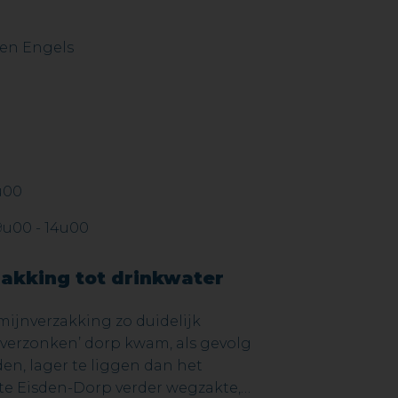
s en Engels
u00
9u00 - 14u00
zakking tot drinkwater
mijnverzakking zo duidelijk
 ‘verzonken’ dorp kwam, als gevolg
den, lager te liggen dan het
te Eisden-Dorp verder wegzakte,