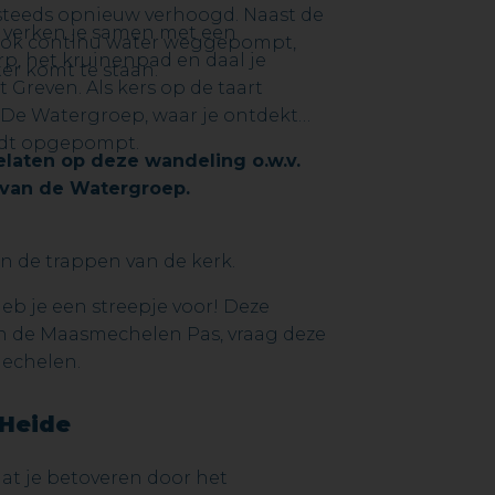
 steeds opnieuw verhoogd. Naast de
 verken je samen met een
ook continu water weggepompt,
p, het kruinenpad en daal je
er komt te staan.
 Greven. Als kers op de taart
 De Watergroep, waar je ontdekt
rdt opgepompt.
laten op deze wandeling o.w.v.
 van de Watergroep.
 de trappen van de kerk.
eb je een streepje voor! Deze
 van de Maasmechelen Pas, vraag deze
mechelen.
 Heide
at je betoveren door het