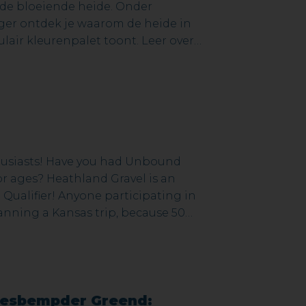
e bloeiende heide. Onder
ger ontdek je waarom de heide in
ulair kleurenpalet toont. Leer over
ier leven en ervaar de rust en
e.
nthusiasts! Have you had Unbound
for ages? Heathland Gravel is an
Qualifier! Anyone participating in
anning a Kansas trip, because 50
e to be claimed based on
king for a gravel weekend with
km routes. See you in 2026 in
t voor
.
aesbempder Greend: