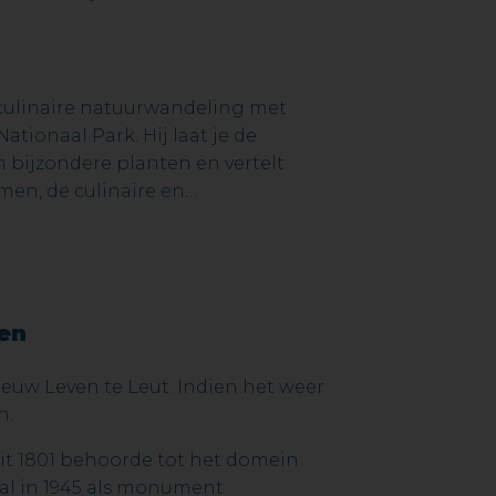
culinaire natuurwandeling met
ationaal Park. Hij laat je de
bijzondere planten en vertelt
men, de culinaire en
het volksgebruik, … Denk maar
r gebruikt werd om de jenever op
eze drank zijn naam aan ontleend.
 streekproducten zoals het
… Niet alle proevertjes zijn geschikt
en
euw Leven te Leut. Indien het weer
n.
t 1801 behoorde tot het domein
rd al in 1945 als monument