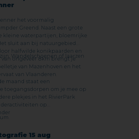
nner
enner het voormalig
mpder Greend. Naast een grote
e kleine waterpartijen, bloemrijke
et sluit aan bij natuurgebied
oor halfwilde konikpaarden en
 zijn. Wandelschoenen of laarzen
 van ongeveer 8km brengt je
pelletje van Mazenhoven en het
ervaat van Vlaanderen.
 de maand staat een
 de toegangsdorpen om je mee op
ere plekjes in het RivierPark
nderactiviteiten op
nder
ium.
ografie 15 aug