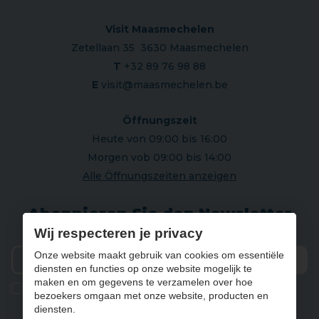
Visit Maasmechelen
Zetellaan 35 3630 Maasmechelen
T
+32 89 76 98 88
E
visit@maasmechelen.be
Öffnungszeit
Heute von 09:00 bis 16:00
Morgen vob 09:00 bis 14:00
Alle Öffnungszeiten anzeigen
Abonnieren Sie den Newsletter
Wij respecteren je privacy
Onze website maakt gebruik van cookies om essentiële
diensten en functies op onze website mogelijk te
Vers
maken en om gegevens te verzamelen over hoe
Ik geef de toestemming om mijn gegevens te bewaren en
bezoekers omgaan met onze website, producten en
verwerken zoals aangegeven in onze
privacy statement
. *
diensten.