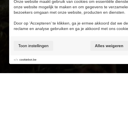
Onze website maakt gebruik van cookies om essentiële dienste
onze website mogelijk te maken en om gegevens te verzamele
bezoekers omgaan met onze website, producten en diensten.
Toevoegen aan My MaasMomets
Door op ‘Accepteren’ te klikken, ga je ermee akkoord dat we de
reclame en analyse gebruiken en ga je akkoord met ons cookie
Kidsproof
Parking
Buggyproof
Toon instellingen
Alles weigeren
Entspannung
Kinder
MaasMustdo’s 
cookiebot.be
Adventure Golf in Terhills Resort? Da ist jed
Natur und verfügt über 14 Holes, die für die g
Reservierung und Informationen an der Rezept