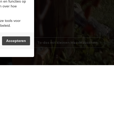
n en functies op
n over hoe
ze tools voor
beleid.
Accepteren
mit Kindern
To-dos mit kleinen MaasMäuschen
es Hole ein Abenteuer für sich! Die Golfanlage lieg
anze Familie geeignet sind.
ion von Terhills Resort.