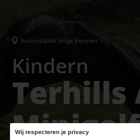
Nationalpark Hoge Kempen
Kindern
Terhills
Minigolf
Wij respecteren je privacy