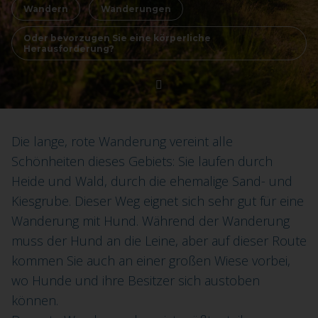
Wandern
Wanderungen
Oder bevorzugen Sie eine körperliche
Herausforderung?
Die lange, rote Wanderung vereint alle
Schönheiten dieses Gebiets: Sie laufen durch
Heide und Wald, durch die ehemalige Sand- und
Kiesgrube. Dieser Weg eignet sich sehr gut für eine
Wanderung mit Hund. Während der Wanderung
muss der Hund an die Leine, aber auf dieser Route
kommen Sie auch an einer großen Wiese vorbei,
wo Hunde und ihre Besitzer sich austoben
können.