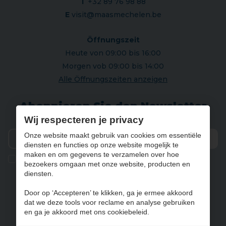
T
+32 89 76 98 88
E
visit@maasmechelen.be
Öffnungszeit
Heute von 09:00 bis 16:00
Morgen vob 09:00 bis 14:00
Alle Öffnungszeiten anzeigen
Abonnieren Sie den Newsletter
Wij respecteren je privacy
Onze website maakt gebruik van cookies om essentiële
diensten en functies op onze website mogelijk te
Vers
maken en om gegevens te verzamelen over hoe
Ik geef de toestemming om mijn gegevens te bewaren en
bezoekers omgaan met onze website, producten en
verwerken zoals aangegeven in onze
privacy statement
. *
diensten.
Door op ‘Accepteren’ te klikken, ga je ermee akkoord
dat we deze tools voor reclame en analyse gebruiken
NL
FR
DE
EN
en ga je akkoord met ons cookiebeleid.