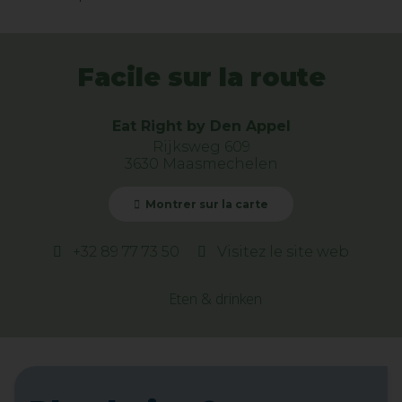
Facile sur la route
Eat Right by Den Appel
Rijksweg 609
3630 Maasmechelen
Montrer sur la carte
+32 89 77 73 50
Visitez le site web
Eten & drinken