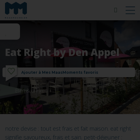
Eat Right by Den Appel
Ajouter à Mes MaasMoments favoris
Eten & drinken
notre devise : tout est frais et fait maison. eat right
signifie savoureux, frais et sain. petit-déjeuner :