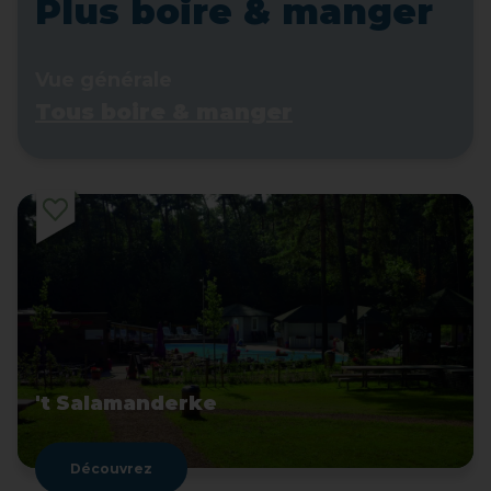
Plus boire & manger
Vue générale
Tous boire & manger
't Salamanderke
Découvrez